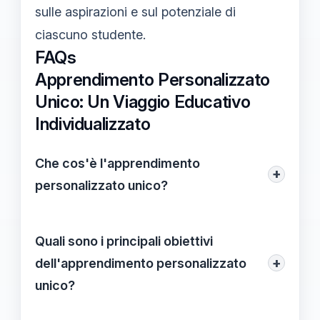
sulle aspirazioni e sul potenziale di
ciascuno studente.
FAQs
Apprendimento Personalizzato
Unico: Un Viaggio Educativo
Individualizzato
Che cos'è l'apprendimento
+
personalizzato unico?
L'apprendimento personalizzato unico è un
approccio educativo che si adapta alle
Quali sono i principali obiettivi
esigenze, potenzialità e sogni di ogni
+
dell'apprendimento personalizzato
studente, proponendo esperienze
unico?
didattiche su misura e rispettando la
Gli obiettivi principali comprendono