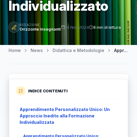
Individualizzato
REDAZIONE
14 Nov 2024
8 min di lettura
Orizzonte Insegnanti
Home
News
Didattica e Metodologie
Apprendimento Personalizzato Unico: Un Viaggio Educativo Individualizzato
INDICE CONTENUTI
Apprendimento Personalizzato Unico: Un
Approccio Inedito alla Formazione
Individualizzata
Apprendimento Personalizzato Unico: