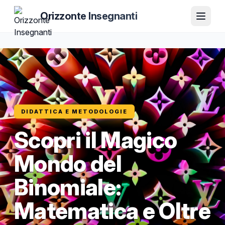
Orizzonte Insegnanti
DIDATTICA E METODOLOGIE
Scopri il Magico
Mondo del
Binomiale:
Matematica e Oltre