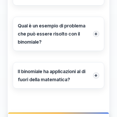
I coefficienti binomiali, indicati come
(n, k), rappresentano il numero di
modi per scegliere k elementi da un
Qual è un esempio di problema
insieme di n elementi.
+
che può essere risolto con il
binomiale?
Un esempio è il calcolo della
probabilità di ottenere un certo
numero di successi in una serie di
Il binomiale ha applicazioni al di
+
prove indipendenti, come lanci di
fuori della matematica?
moneta.
Sì, il binomiale trova applicazioni in
economia, scienze sociali, ingegneria
e persino in scienze naturali, nelle
analisi dei dati e modelli previsionali.