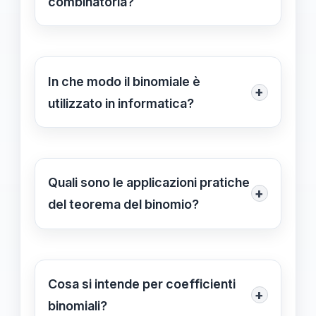
combinatoria?
e fallimenti.
Il binomiale facilita il calcolo delle
combinazioni e delle permutazioni,
consentendo di determinare
In che modo il binomiale è
+
rapidamente il numero di variazioni
utilizzato in informatica?
possibili in un insieme.
In informatica, il binomiale è usato per
analizzare la complessità degli
algoritmi e nella teoria dei grafi,
Quali sono le applicazioni pratiche
+
contribuendo a ottimizzare il calcolo.
del teorema del binomio?
Il teorema del binomio viene applicato
in analisi statistica, progettazione di
algoritmi e risoluzione di problemi
Cosa si intende per coefficienti
+
combinatori.
binomiali?