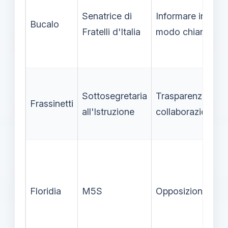
Senatrice di
Informare in
Bucalo
Fratelli d'Italia
modo chiaro
Sottosegretaria
Trasparenza e
Frassinetti
all'Istruzione
collaborazione
Floridia
M5S
Opposizione