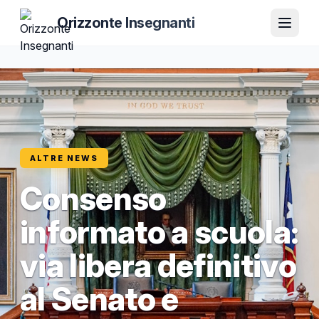
Orizzonte Insegnanti
ALTRE NEWS
Consenso
informato a scuola:
via libera definitivo
al Senato e