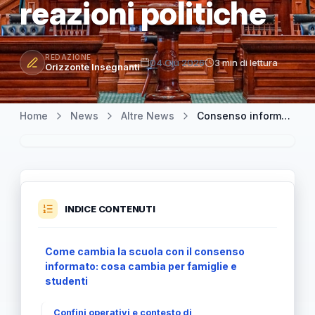
reazioni politiche
REDAZIONE
04 Giu 2026
3 min di lettura
Orizzonte Insegnanti
Home
News
Altre News
Consenso informato a scuola: via libera definitivo al Senato e reazioni politiche
INDICE CONTENUTI
Come cambia la scuola con il consenso
informato: cosa cambia per famiglie e
studenti
Confini operativi e contesto di