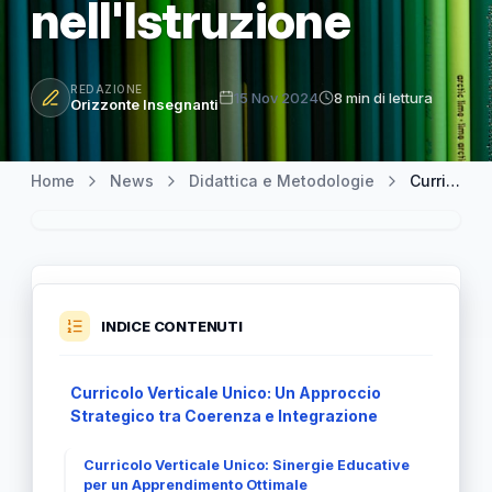
nell'Istruzione
REDAZIONE
15 Nov 2024
8 min di lettura
Orizzonte Insegnanti
Home
News
Didattica e Metodologie
Curricolo Verticale Unico: Manifattura di Coerenza e Integrazione nell'Istruzione
INDICE CONTENUTI
Curricolo Verticale Unico: Un Approccio
Strategico tra Coerenza e Integrazione
Curricolo Verticale Unico: Sinergie Educative
per un Apprendimento Ottimale