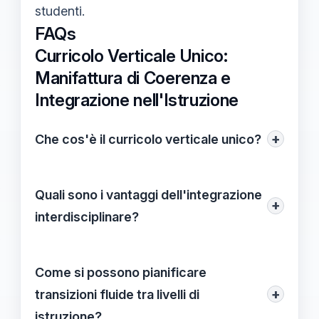
studenti.
FAQs
Curricolo Verticale Unico:
Manifattura di Coerenza e
Integrazione nell'Istruzione
+
Che cos'è il curricolo verticale unico?
Il
curricolo verticale unico
è un approccio
educativo che integra diverse discipline
Quali sono i vantaggi dell'integrazione
+
mantenendo coerenza e continuità
interdisciplinare?
nell'apprendimento, creando una visione
L'integrazione interdisciplinare favorisce la
olistica della formazione.
motivazione degli studenti, facilitando che
Come si possono pianificare
questi vedano collegamenti tra diversi
+
transizioni fluide tra livelli di
campi del sapere e, di conseguenza,
istruzione?