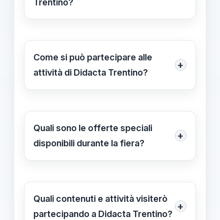
Trentino?
partecipare a eventi e seminari
L’evento è aperto a docenti, dirigenti
dedicati.
scolastici, personale amministrativo,
educatori, formatori, ricercatori,
Come si può partecipare alle
+
aziende e operatori del settore
attività di Didacta Trentino?
scolastico, offrendo opportunità di
È possibile iscriversi agli eventi
aggiornamento e networking per tutti
formativi con prenotazioni tramite un
i coinvolti nel mondo della scuola.
link dedicato per i docenti del
Quali sono le offerte speciali
+
Trentino o visitare semplicemente
disponibili durante la fiera?
l’area espositiva, acquistando il
Durante la fiera, potrai ricevere una
biglietto d’ingresso, che costa €16 al
penna in omaggio e usufruire di uno
giorno.
sconto del 30% sui webinar Tecnica
Quali contenuti e attività visiterò
+
della Scuola, valido fino al 31
partecipando a Didacta Trentino?