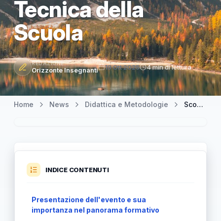
Tecnica della
Scuola
REDAZIONE
19 Ott 2025
4 min di lettura
Orizzonte Insegnanti
Home
News
Didattica e Metodologie
Scopri dove e come partecipare a Didacta Trentino dal 22 ottobre con Tecnica della Scuola
INDICE CONTENUTI
Presentazione dell'evento e sua
importanza nel panorama formativo