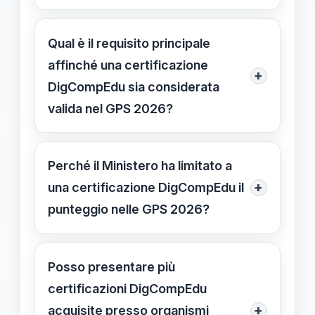
organismi da cui sono state rilasciate.
No, il Ministero specifica che le
certificazioni DigCompEdu sono
Qual è il requisito principale
considerate come titoli unici e
affinché una certificazione
+
sommarle non comporta un
DigCompEdu sia considerata
incremento del punteggio, anche se
valida nel GPS 2026?
sono rilasciate da diversi enti.
Deve essere rilasciata da un
organismo ufficialmente accreditato
Perché il Ministero ha limitato a
da Accredia, garantendo così la
+
una certificazione DigCompEdu il
validità e l'autenticità del titolo.
punteggio nelle GPS 2026?
Per garantire l'equanimità,
semplificare la verifica delle
Posso presentare più
competenze e evitare duplicazioni
certificazioni DigCompEdu
che potrebbero creare confusione
+
acquisite presso organismi