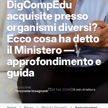
DigCompEdu
acquisite presso
organismi diversi?
Ecco cosa ha detto
il Ministero —
approfondimento e
guida
REDAZIONE
26 Feb 2026
6 min di lettura
Orizzonte Insegnanti
Home
News
Mondo Docenti
Aggiornamento GPS 2026: posso presentare due certificazioni DigCompEdu acquisite presso organismi diversi? Ecco cosa ha detto il Ministero — approfondimento e guida