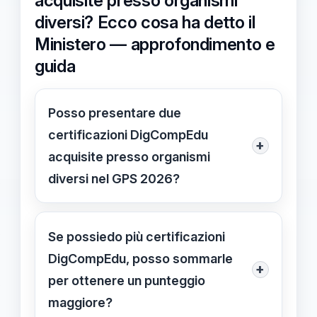
acquisite presso organismi
diversi? Ecco cosa ha detto il
Ministero — approfondimento e
guida
Posso presentare due
certificazioni DigCompEdu
+
acquisite presso organismi
diversi nel GPS 2026?
No, il Ministero ha chiarito che si può
presentare solo una certificazione
Se possiedo più certificazioni
DigCompEdu per ogni framework di
DigCompEdu, posso sommarle
+
competenze digitali,
per ottenere un punteggio
indipendentemente dal numero di
maggiore?