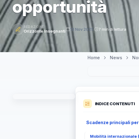
opportunità
REDAZIONE
13 Nov 2025
7 min di lettura
Orizzonte Insegnanti
Home
News
Nor
INDICE CONTENUTI
Scadenze principali per
Mobilità internazionale 