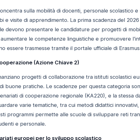
concentra sulla mobilità di docenti, personale scolastico 
i e visite di apprendimento. La prima scadenza del 2026 
ole devono presentare le candidature per progetti di mobilit
 aumentare le competenze linguistiche e promuovere l’inte
o essere trasmesse tramite il portale ufficiale di Erasmu
 cooperazione (Azione Chiave 2)
anziano progetti di collaborazione tra istituti scolastici e
di buone pratiche. Le scadenze per questa categoria son
tenariati di cooperazione regionale (KA220), e la stessa dat
ardare varie tematiche, tra cui metodi didattici innovativi,
ti programmi permette alle scuole di sviluppare reti trans
denti e personale.
riati europei per lo sviluppo scolastico