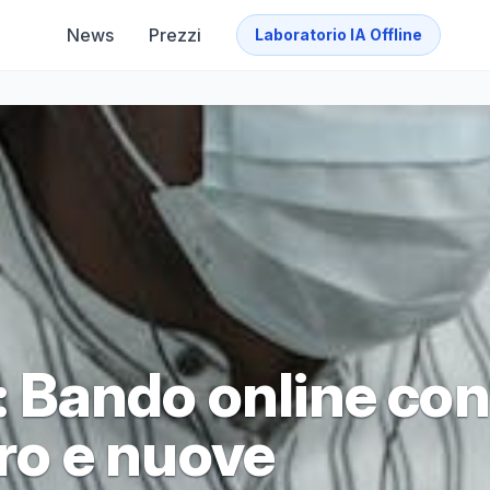
News
Prezzi
Laboratorio IA Offline
 Bando online con
uro e nuove