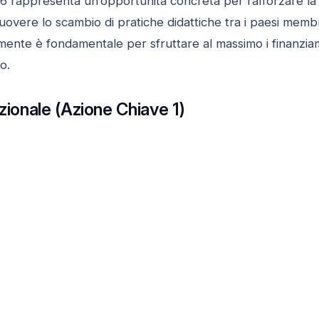
026 rappresenta un’opportunità concreta per rafforzare l
uovere lo scambio di pratiche didattiche tra i paesi memb
nte è fondamentale per sfruttare al massimo i finanziamen
o.
azionale (Azione Chiave 1)