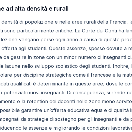
e ad alta densità e rurali
densità di popolazione e nelle aree rurali della Francia, l
ti sono particolarmente critiche. La Corte dei Conti ha lan
di lezione vengano perse ogni anno a causa di queste pro
e offerta agli studenti. Queste assenze, spesso dovute a mal
 da gestire in zone con un minor numero di insegnanti di
e lacune nello sviluppo scolastico degli studenti. Inoltre, l
ticolare per discipline strategiche come il francese e la ma
ati qualificati è determinante in queste aree, dove le cond
 potenziali nuovi insegnanti. Di conseguenza, si rende ne
utamento e la retention dei docenti nelle zone meno servite
a possibile garantire un’offerta educativa equa e di qualità 
gnati da strategie di sostegno per gli insegnanti e da pol
iducendo le assenze e migliorando le condizioni lavorativ