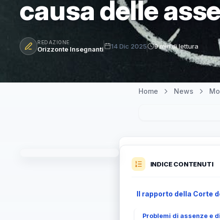
causa delle asse
REDAZIONE
14 Dic 2025
9 min di lettura
Orizzonte Insegnanti
Home
News
Mo
INDICE CONTENUTI
Il rapporto della Corte d
Problemi di assenze e d