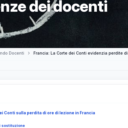
nze dei docenti
ndo Docenti
Francia: La Corte dei Conti evidenzia perdite d
ei Conti sulla perdita di ore di lezione in Francia
i sostituzione