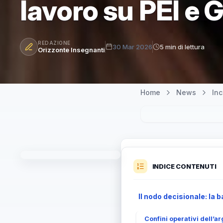
lavoro su PEI e 
REDAZIONE
30 Mar 2026
5 min di lettura
Orizzonte Insegnanti
Home
News
In
INDICE CONTENUTI
Il nodo decisionale: la 
Confini operativi dell’