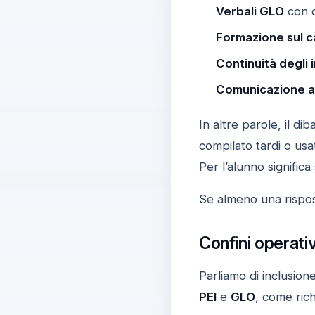
Verbali GLO
con d
Formazione sul 
Continuità degli 
Comunicazione al
In altre parole, il di
compilato tardi o usa
Per l’alunno signific
Se almeno una rispost
Confini operati
Parliamo di inclusion
PEI
e
GLO
, come rich