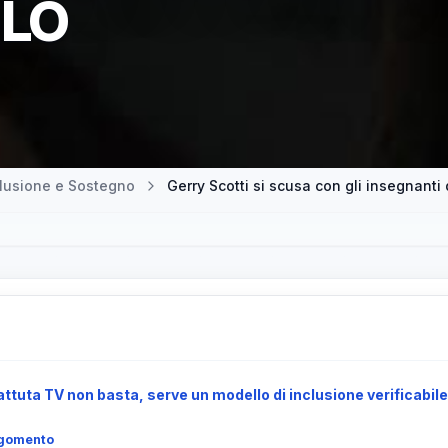
GLO
clusione e Sostegno
battuta TV non basta, serve un modello di inclusione verificabile
argomento