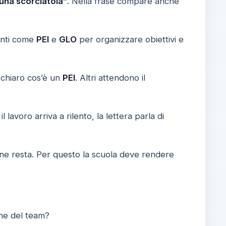
 una scorciatoia”
. Nella frase compare anche
enti come
PEI
e
GLO
per organizzare obiettivi e
 chiaro cos’è un
PEI
. Altri attendono il
il lavoro arriva a rilento, la lettera parla di
ne resta. Per questo la scuola deve rendere
one del team?