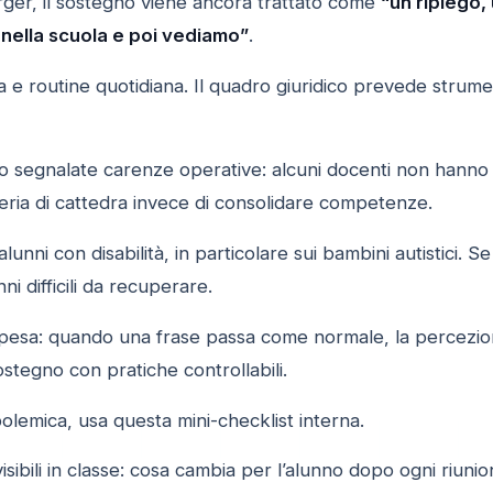
er, il sostegno viene ancora trattato come
“un ripiego,
 nella scuola e poi vediamo”
.
 e routine quotidiana. Il quadro giuridico prevede strum
o segnalate carenze operative: alcuni docenti non hanno
eria di cattedra invece di consolidare competenze.
alunni con disabilità, in particolare sui bambini autistici. Se 
i difficili da recuperare.
 pesa: quando una frase passa come normale, la percezio
 sostegno con pratiche controllabili.
 polemica, usa questa mini-checklist interna.
isibili in classe: cosa cambia per l’alunno dopo ogni riuni