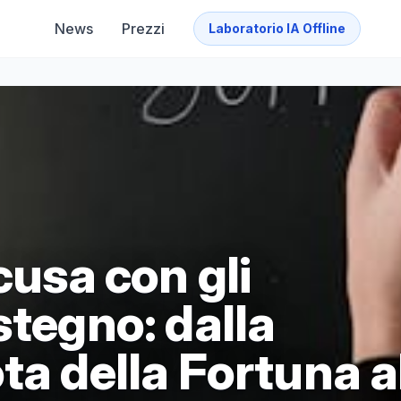
News
Prezzi
Laboratorio IA Offline
cusa con gli
stegno: dalla
ta della Fortuna a