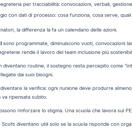
egreteria per tracciabilità: convocazioni, verbali, gestion
gio con dati di processo: cosa funziona, cosa serve, quali
natori, la differenza la fa un calendario delle azioni.
I
sono programmate, diminuiscono vuoti, convocazioni las
egreterie rende il lavoro del team inclusione più sostenibil
n diventano routine, il sostegno resta percepito come “int
ollegate dai suoi bisogni.
diventare la verifica: ogni riunione deve produrre almen
 va ripensata subito.
ssono rinforzare lo stigma. Una scuola che lavora sul PEI 
di Scotti diventano utili solo se la scuola risponde con org