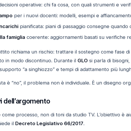
ecisioni operative: chi fa cosa, con quali strumenti e veri
campo
per i nuovi docenti: modelli, esempi e affiancament
incarichi
pianificata: piani di passaggio consegne quando 
la famiglia
coerente: aggiornamenti basati su verifiche rea
battito richiama un rischio: trattare il sostegno come fase 
to in modo discontinuo. Durante il
GLO
si parla di bisogni
a supporto “a singhiozzo” e tempi di adattamento più lungh
a è “no”, il problema non è individuale. È un disegno org
vi dell’argomento
e come processo, non di toni da studio TV. L’obiettivo è a
iede il
Decreto Legislativo 66/2017
.