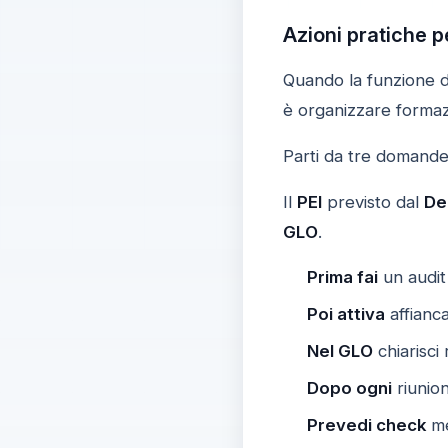
Azioni pratiche p
Quando la funzione di
è organizzare formaz
Parti da tre domande
Il
PEI
previsto dal
De
GLO
.
Prima fai
un audit
Poi attiva
affianca
Nel GLO
chiarisci
Dopo ogni
riunion
Prevedi check
men