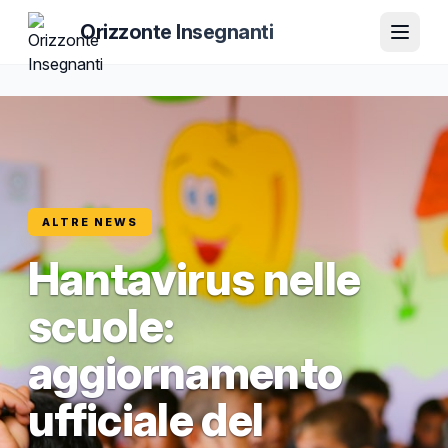
Orizzonte Insegnanti
ALTRE NEWS
Hantavirus nelle
scuole:
aggiornamento
ufficiale del