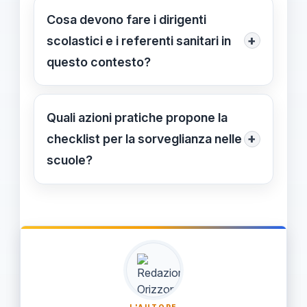
misure operative per le scuole. Le
Cosa devono fare i dirigenti
decisioni operative restano alle
+
scolastici e i referenti sanitari in
autorità sanitarie centrali e regionali;
questo contesto?
la sorveglianza e una comunicazione
Mantenere contatti regolari con ASL
chiara restano priorità.
e USR, monitorare gli aggiornamenti
Quali azioni pratiche propone la
ufficiali e attenersi alle indicazioni
+
checklist per la sorveglianza nelle
delle autorità sanitarie; evitare azioni
scuole?
non supportate da fonti ufficiali.
Monitorare rapidamente le
comunicazioni ufficiali, comunicare in
modo chiaro con famiglie e
personale, rafforzare le pratiche
igieniche e segnalare sintomi o
contatti alle autorità.
L'AUTORE