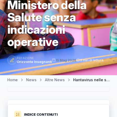
Ministero della
Salute senza
indicazioni
operative
REDAZIONE
15 Mag 2026
3 min di lettura
Orizzonte Insegnanti
Home
News
Altre News
Hantavirus nelle scuole: aggiornamento ufficiale del Ministero della Salute senza indicazioni operative
INDICE CONTENUTI