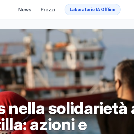
News
Prezzi
Laboratorio IA Offline
s nella solidarietà 
lla: azioni e