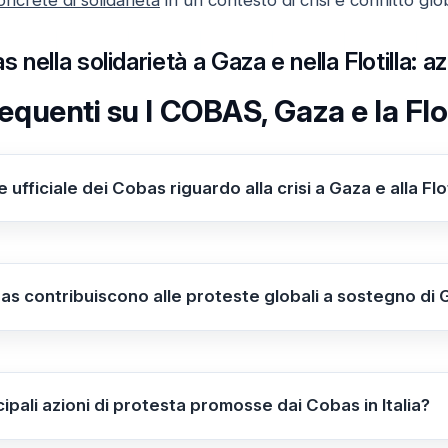
as nella solidarietà a Gaza e nella Flotilla: 
quenti su I COBAS, Gaza e la Flot
 ufficiale dei Cobas riguardo alla crisi a Gaza e alla Flot
esso pubblicamente il loro impegno e solidarietà verso Ga
olte a portare aiuti umanitari e opporsi al blocco imposto d
a favore dei diritti umani e del sostegno alle popolazioni co
as contribuiscono alle proteste globali a sostegno di
o attivamente a manifestazioni e azioni di protesta, come i
 aziende israeliane. Promuovono inoltre iniziative di sensi
 sostenendo i civili di Gaza a livello internazionale.
cipali azioni di protesta promosse dai Cobas in Italia?
zioni dei Cobas si annoverano il blocco dei porti italiani, i