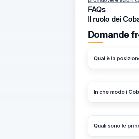
FAQs
Il ruolo dei Cob
Domande fre
Qual è la posizione
I Cobas hanno espr
come la Flotilla, v
presa di posizione 
In che modo i Cob
I Cobas partecipan
boicottaggio contro
operazioni militari,
Quali sono le prin
Tra le principali a