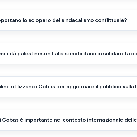
i boicottaggio di prodotti e aziende israeliane. Queste in
ere la causa umanitaria.
ortano lo sciopero del sindacalismo conflittuale?
ti allo sciopero del sindacalismo conflittuale, partecipando
egno mira a rafforzare la protesta contro le offensive mili
a e alle campagne di pressione internazionale.
unità palestinesi in Italia si mobilitano in solidarietà 
nesi in Italia si uniscono alle proteste, rafforzando la lo
la manifestazione a Roma del 4 ottobre. Questa mobilita
orma di oppressione.
line utilizzano i Cobas per aggiornare il pubblico sulla 
 costantemente le loro iniziative tramite fonti ufficiali e
do notizie in tempo reale e mantenendo alta l’attenzione in
ei Cobas è importante nel contesto internazionale delle
dei Cobas rappresenta un esempio di impegno sindacale e soc