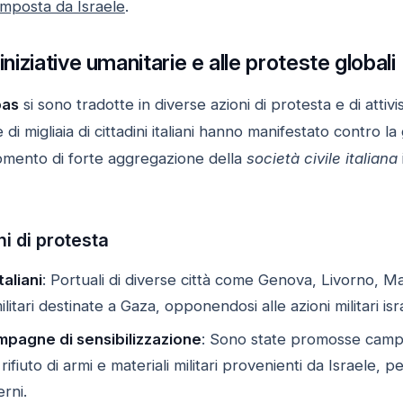
imposta da Israele
.
 iniziative umanitarie e alle proteste globali
bas
si sono tradotte in diverse azioni di protesta e di attiv
i migliaia di cittadini italiani hanno manifestato contro l
mento di forte aggregazione della
società civile italiana
ni di protesta
taliani
: Portuali di diverse città come Genova, Livorno, 
litari destinate a Gaza, opponendosi alle azioni militari isr
mpagne di sensibilizzazione
: Sono state promosse campa
l rifiuto di armi e materiali militari provenienti da Israel
rni.