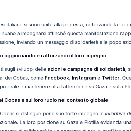
si italiane si sono unite alla protesta, rafforzando la loro
tinuano a impegnarsi affinché questa manifestazione rapp
ione, inviando un messaggio di solidarietà alle popolazion
 aggiornando e rafforzando il loro impegno
i sugli sviluppi delle
azioni e campagne di solidarietà
, 
cial dei Cobas, come
Facebook
,
Instagram
e
Twitter
. Qu
o reale e mantenere alta l’attenzione su Gaza e sulla Flot
dei Cobas e sul loro ruolo nel contesto globale
Cobas si distingue per il suo forte impegno in
iniziative d
zionale. La loro posizione su Gaza e Flotilla evidenzia un
ncrete di solidarietà
in un contesto di crisi e conflitto glo