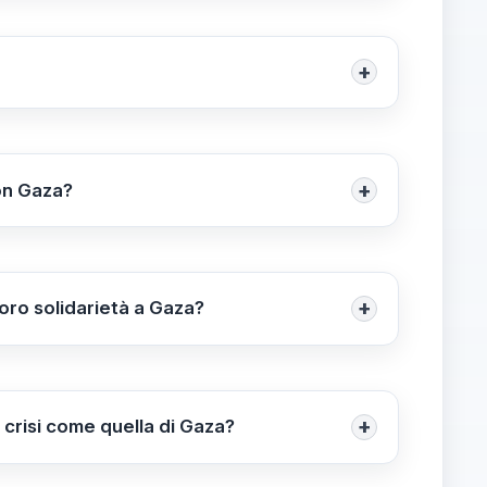
iziative mirano a esercitare pressione sui
+
 alle manifestazioni e rilanciando azioni di
tari e a mostrare solidarietà alle
+
con Gaza?
ro unità e partecipando attivamente agli
zione mira a promuovere la solidarietà e a
+
loro solidarietà a Gaza?
 canali social come Facebook, Instagram e
ternazionale sulla situazione di Gaza e sulla
+
 crisi come quella di Gaza?
iale nella lotta per i diritti umani,