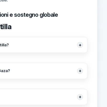
azioni e sostegno globale
illa
+
illa?
za, sostenendo le iniziative internazionali
a Israele. Questa posizione riflette la loro
lpite dal conflitto.
+
 Gaza?
l blocco dei porti italiani e campagne di
bilizzazione e si schierano contro le
+
mpedendo la partenza di navi militari verso