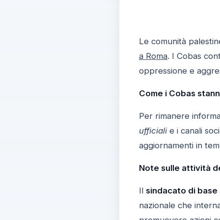
Le comunità palestine
a Roma
. I Cobas con
oppressione e aggress
Come i Cobas stanno
Per rimanere informat
ufficiali
e i canali so
aggiornamenti in temp
Note sulle attività 
Il
sindacato di base
nazionale che interna
promuovere azioni co