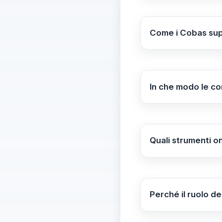
Gaza, e campagne d
governi e a sosten
Come i Cobas supp
I Cobas si sono uni
blocco. Questo sost
popolazioni di Gaz
In che modo le com
Le comunità palesti
appuntamenti come 
denunciare ogni f
Quali strumenti on
I Cobas aggiornano
Twitter, diffonden
Flotilla.
Perché il ruolo d
Il coinvolgimento 