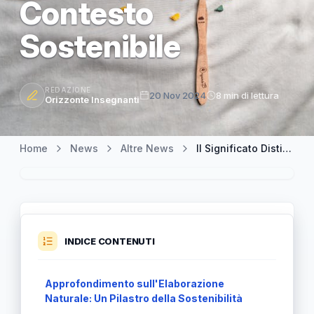
Contesto
Sostenibile
REDAZIONE
20 Nov 2024
8 min di lettura
Orizzonte Insegnanti
Home
News
Altre News
Il Significato Distintivo dell'Elaborazione Naturale nel Contesto Sostenibile
INDICE CONTENUTI
Approfondimento sull'Elaborazione
Naturale: Un Pilastro della Sostenibilità