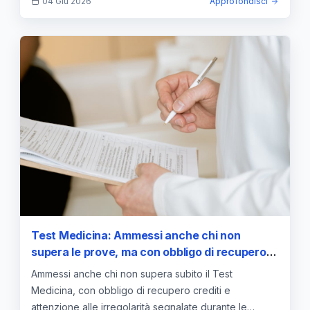
04 Giu 2026
Approfondisci
Test Medicina: Ammessi anche chi non
supera le prove, ma con obbligo di recupero
crediti e segnalazioni di irregolarità
Ammessi anche chi non supera subito il Test
Medicina, con obbligo di recupero crediti e
attenzione alle irregolarità segnalate durante le