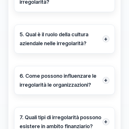
irregolarità?
organizzazioni.
Per prevenire le
irregolarità
, è
importante adottare strategie come il
monitoraggio costante
e la
5. Qual è il ruolo della cultura
+
formazione continua
del personale,
aziendale nelle irregolarità?
educandoli sui potenziali rischi e sui
Una cultura aziendale che non
comportamenti scorretti.
promuove l'etica e la responsabilità
può incrementare il rischio di
6. Come possono influenzare le
+
irregolarità
. Investire in una cultura
irregolarità le organizzazioni?
della legalità è fondamentale per
Le
irregolarità
possono avere gravi
ridurre i comportamenti inadeguati.
conseguenze per le organizzazioni,
inclusi danni reputazionali, perdite
7. Quali tipi di irregolarità possono
+
economiche e sanzioni legali,
esistere in ambito finanziario?