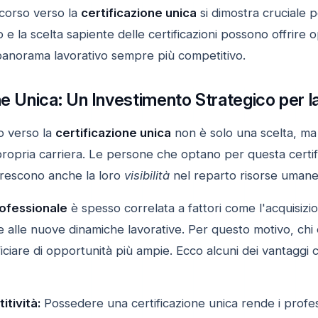
rcorso verso la
certificazione unica
si dimostra cruciale p
o e la scelta sapiente delle certificazioni possono offrire 
panorama lavorativo sempre più competitivo.
ne Unica: Un Investimento Strategico per l
o verso la
certificazione unica
non è solo una scelta, m
 propria carriera. Le persone che optano per questa certi
rescono anche la loro
visibilità
nel reparto risorse umane
rofessionale
è spesso correlata a fattori come l'acquisiz
 alle nuove dinamiche lavorative. Per questo motivo, chi 
ciare di opportunità più ampie. Ecco alcuni dei vantaggi 
tività:
Possedere una certificazione unica rende i profess