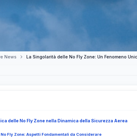
tre News
La Singolarità delle No Fly Zone: Un Fenomeno Unic
ca delle No Fly Zone nella Dinamica della Sicurezza Aerea
 No Fly Zone: Aspetti Fondamentali da Considerare