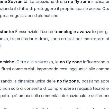
e e Sovranità:
La creazione di una
no fly zone
implica u
nziando il diritto di proteggere il proprio spazio aereo. 
mplica negoziazioni diplomatiche.
stante:
È essenziale l'uso di
tecnologie avanzate
per gar
ianza, tra cui radar e droni, sono cruciali per monitorare
i.
nomiche:
Oltre alla sicurezza, le
no fly zone
influenzano a
 flussi commerciali, imponendo costi aggiuntivi alle compa
izzando la
dinamica unica
delle
no fly zone
, possiamo appr
ò non solo ci consente di comprendere i requisiti tecnici e
mpatto più ampio sulla comunità internazionale e sull'eco