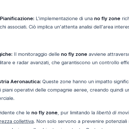
Pianificazione:
L'implementazione di una
no fly zone
ric
chi associati. Ciò implica un'attenta analisi dell'area intere
iche:
Il monitoraggio delle
no fly zone
avviene attraverso 
litare e radar avanzati, che garantiscono un controllo effic
stria Aeronautica:
Queste zone hanno un impatto significat
 i piani operativi delle compagnie aeree, creando quindi u
rciale.
vidente che le
no fly zone
, pur limitando la
libertà di mo
rezza collettiva
. Non solo servono a prevenire potenziali