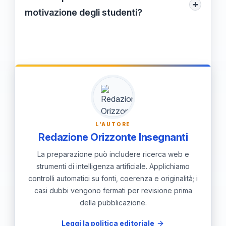
apprendimento efficace.
+
divertente, abbattendo le barriere
motivazione degli studenti?
tradizionali dell'istruzione. Fanno in modo
Mantenere alta la motivazione degli
che gli studenti siano più motivati e
studenti richiede approcci diversificati,
partecipativi, facilitando un'apprendimento
come consentire scelte autonome,
profondo e duraturo.
integrare tecnologie coinvolgenti e
programmare momenti di riflessione,
creando esperienze di apprendimento
L'AUTORE
significative e stimolanti.
Redazione Orizzonte Insegnanti
La preparazione può includere ricerca web e
strumenti di intelligenza artificiale. Applichiamo
controlli automatici su fonti, coerenza e originalità; i
casi dubbi vengono fermati per revisione prima
della pubblicazione.
Leggi la politica editoriale