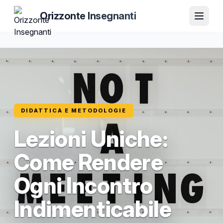
Orizzonte Insegnanti
DIDATTICA E METODOLOGIE
Lezioni Uniche:
Come Rendere
Ogni Incontro
Indimenticabile