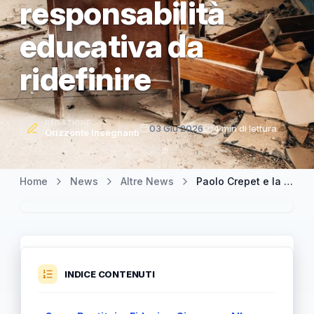
responsabilità
educativa da
ridefinire
REDAZIONE
03 Giu 2026
4 min di lettura
Orizzonte Insegnanti
Home
News
Altre News
Paolo Crepet e la scuola perduta: famiglie dentro le aule e una responsabilità educativa da ridefinire
INDICE CONTENUTI