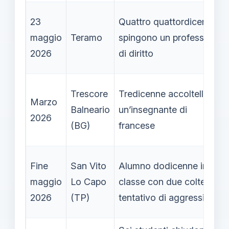
23
Quattro quattordicenni
maggio
Teramo
spingono un professore
2026
di diritto
Trescore
Tredicenne accoltella
Marzo
Balneario
un’insegnante di
2026
(BG)
francese
Fine
San Vito
Alumno dodicenne in
maggio
Lo Capo
classe con due coltelli,
2026
(TP)
tentativo di aggressione