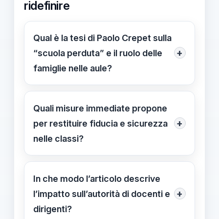
ridefinire
Qual è la tesi di Paolo Crepet sulla
+
“scuola perduta” e il ruolo delle
famiglie nelle aule?
Crepet ritiene che la crisi educativa
sia nata dall’inclusione delle famiglie
Quali misure immediate propone
nelle aule, a partire dai Decreti
+
per restituire fiducia e sicurezza
Delegati del 1974, che ha minato
nelle classi?
l’autorità di docenti e dirigenti. Per lui
Tra le proposte ci sono definire ruoli e
servono regole più chiare: vietare i
confini tra famiglie e aula, stabilire
In che modo l’articolo descrive
social fino all’adolescenza e restituire
canali ufficiali di contatto e una
+
l’impatto sull’autorità di docenti e
centralità alla scuola,
cadenza minima di incontri tra
dirigenti?
accompagnando questa scelta con