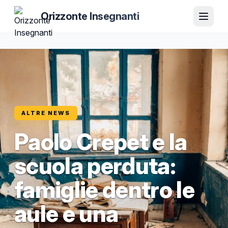
Orizzonte Insegnanti
ALTRE NEWS
Paolo Crepet e la
scuola perduta:
famiglie dentro le
aule e una