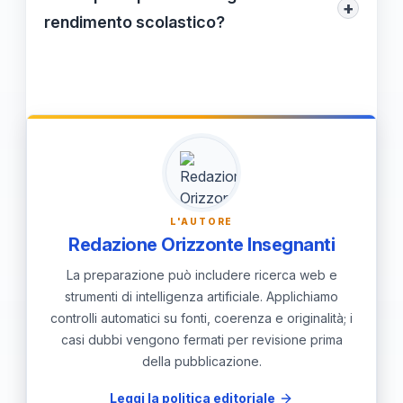
+
efficace.
tradizionale, ma è un complemento
rendimento scolastico?
efficace. Integrare entrambe le
Il peer tutoring può migliorare il
metodologie può migliorare il processo di
rendimento scolastico, poiché gli studenti
apprendimento globale per gli studenti.
che insegnano e apprendono in modo
collaborativo tendono a trattenere le
informazioni più a lungo e a sviluppare
competenze più solide, traducendosi in
L'AUTORE
risultati migliori.
Redazione Orizzonte Insegnanti
La preparazione può includere ricerca web e
strumenti di intelligenza artificiale. Applichiamo
controlli automatici su fonti, coerenza e originalità; i
casi dubbi vengono fermati per revisione prima
della pubblicazione.
Leggi la politica editoriale