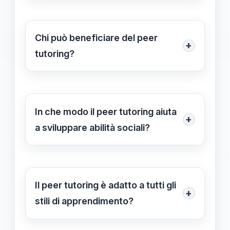
stimola l'autonomia degli studenti nel
implementato attraverso sessioni di
processo di apprendimento.
gruppo, attività one-to-one, o
Chi può beneficiare del peer
+
integrazione di modelli di
tutoring?
apprendimento misto, creando
Tutti gli studenti possono trarre
opportunità per ogni studente di
vantaggio dal peer tutoring, dalla
interagire e condividere conoscenze.
scuola elementare fino all'università.
In che modo il peer tutoring aiuta
+
In particolare, è utile per gli studenti
a sviluppare abilità sociali?
che necessitano di un supporto
Il peer tutoring incoraggia la
aggiuntivo in determinate aree di
comunicazione, l'empatia e la
studio.
collaborazione. Gli studenti
Il peer tutoring è adatto a tutti gli
+
apprendono a riconoscere le
stili di apprendimento?
esigenze degli altri e a lavorare
Sì, il peer tutoring è altamente
insieme per risolvere problemi, il che