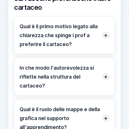
cartaceo
Qual è il primo motivo legato alla
+
chiarezza che spinge i prof a
preferire il cartaceo?
Il linguaggio chiaro e la guida passo-
passo del testo cartaceo riducono
In che modo l'autorevolezza si
ambiguità rispetto ai contenuti online.
+
riflette nella struttura del
Questo rende l'apprendimento più
cartaceo?
lineare e verificabile.
Una presentazione coerente e una
gerarchia definita offrono affidabilità.
Qual è il ruolo delle mappe e della
Favoriscono una progressione chiara
+
grafica nel supporto
e riducono lacune.
all'apprendimento?