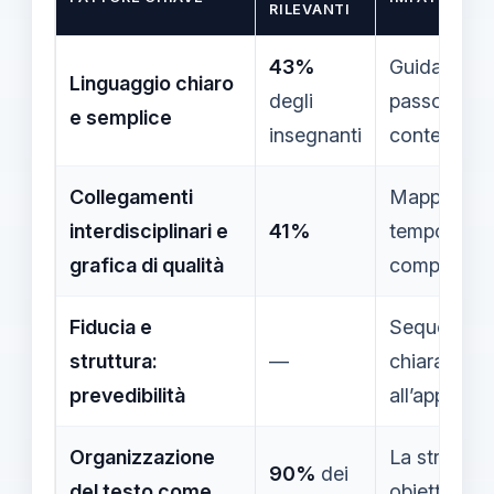
RILEVANTI
43%
Guida lo st
Linguaggio chiaro
degli
passo; evit
e semplice
insegnanti
contenuti o
Collegamenti
Mappe conce
interdisciplinari e
41%
tempo e ill
grafica di qualità
comprensio
Fiducia e
Sequenza de
struttura:
—
chiara offro
prevedibilità
all’apprend
Organizzazione
La struttura
90%
dei
del testo come
obiettivi, ve