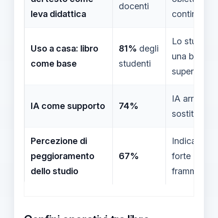
docenti
leva didattica
continuità d
Lo studio d
Uso a casa: libro
81%
degli
una base ch
come base
studenti
superiore a
IA arricchi
IA come supporto
74%
sostituire il
Percezione di
Indica la ne
peggioramento
67%
forte per co
dello studio
frammentazi