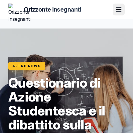
Orizzonte Insegnanti
ALTRE NEWS
Questionario di
Azione
Studentesca e il
dibattito sulla