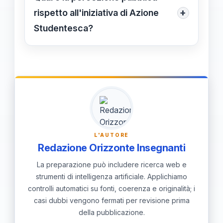
tra insegnanti e studenti,
+
rispetto all'iniziativa di Azione
potenzialmente limitando la libertà di
Studentesca?
espressione e creando un ambiente di
La percezione pubblica è divisa:
diffidenza.
alcuni vedono l'iniziativa come
necessaria per tutelare la neutralità,
altri la considerano un tentativo di
controllo ideologico e censura.
L'AUTORE
Redazione Orizzonte Insegnanti
La preparazione può includere ricerca web e
strumenti di intelligenza artificiale. Applichiamo
controlli automatici su fonti, coerenza e originalità; i
casi dubbi vengono fermati per revisione prima
della pubblicazione.