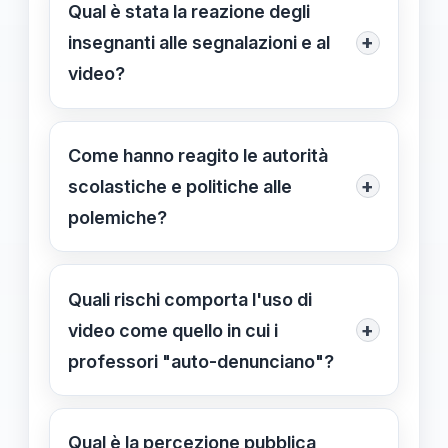
sulla possibilità di limitare l'autonomia
Qual è stata la reazione degli
degli insegnanti e sulla creazione di
+
insegnanti alle segnalazioni e al
un clima di sospetto tra il personale
video?
scolastico, rischiando di
Alcuni insegnanti hanno criticato le
compromettere il pluralismo.
segnalazioni e si sono auto-
Come hanno reagito le autorità
denunciati in modo ironico,
+
scolastiche e politiche alle
sottolineando l'importanza di un
polemiche?
ambiente scolastico libero da
Le autorità hanno vario reazioni, con
condizionamenti ideologici.
alcuni che hanno condannato
Quali rischi comporta l'uso di
l'iniziativa come atti di delazione e
+
video come quello in cui i
altri che hanno cercato di rassicurare
professori "auto-denunciano"?
sulla tutela della libertà di
Questo tipo di video può aumentare
insegnamento.
la polarizzazione e il clima di tensione
Qual è la percezione pubblica