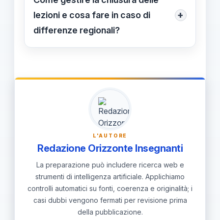
19/06/2026. Esami finali Sostegno
+
lezioni e cosa fare in caso di
(Corsi Sostegno Indire 2026):
differenze regionali?
20/06/2026 – 27/06/2026.
Chiusura delle lezioni entro
30/06/2026; possono esserci
differenze territoriali. Consulta il
referente scolastico locale per
conferme tempestive. L’uso del SIDI è
obbligatorio per inviare esiti e dati.
L'AUTORE
Redazione Orizzonte Insegnanti
La preparazione può includere ricerca web e
strumenti di intelligenza artificiale. Applichiamo
controlli automatici su fonti, coerenza e originalità; i
casi dubbi vengono fermati per revisione prima
della pubblicazione.