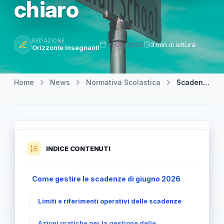
chiaro
REDAZIONE
01 Giu 2026
3 min di lettura
Orizzonte Insegnanti
Home
News
Normativa Scolastica
Scadenze giugno 2026: maturità, fine lezioni, sostegno e GPS in chiaro
INDICE CONTENUTI
Come gestire le scadenze di giugno 2026
Limiti e riferimenti operativi delle scadenze
Azioni pratiche per la gestione delle