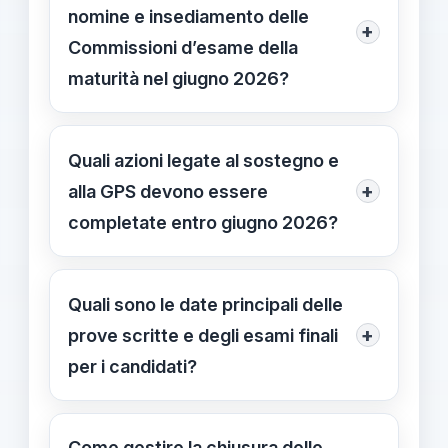
nomine e insediamento delle
+
Commissioni d’esame della
maturità nel giugno 2026?
Nomine Commissari e Presidenti:
04/06/2026. Insediamento
Quali azioni legate al sostegno e
Commissioni d’esame: 16/06/2026.
+
alla GPS devono essere
Esiti e dati candidati: 04/06/2026 –
completate entro giugno 2026?
06/06/2026 su SIDI.
Conferma posto sostegno 2026/27:
15/06/2026. Conferme integrative di
Quali sono le date principali delle
sostegno: 26/06/2026. Scioglimento
+
prove scritte e degli esami finali
riserva GPS 2026: 15/06/2026. Le
per i candidati?
GPS sono disponibili online.
Prima Prova Scritta di Italiano:
18/06/2026. Seconda Prova Scritta:
Come gestire la chiusura delle