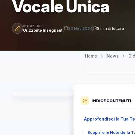
Vocale Unica
REDAZIONE
20 Nov 2024
8 min di lettura
Orizzonte Insegnanti
Home
News
Did
INDICE CONTENUTI
Approfondisci la Tua Tec
Scoprire le Note della T