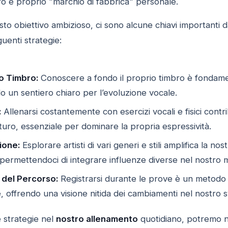
ro e proprio "marchio di fabbrica" personale.
o obiettivo ambizioso, ci sono alcune chiavi importanti d
guenti strategie:
io Timbro:
Conoscere a fondo il proprio timbro è fondament
o un sentiero chiaro per l’evoluzione vocale.
:
Allenarsi costantemente con esercizi vocali e fisici contr
turo, essenziale per dominare la propria espressività.
ione:
Esplorare artisti di vari generi e stili amplifica la 
, permettendoci di integrare influenze diverse nel nostro 
del Percorso:
Registrarsi durante le prove è un metodo u
e, offrendo una visione nitida dei cambiamenti nel nostro 
 strategie nel
nostro allenamento
quotidiano, potremo no