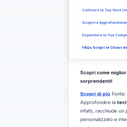
Coltivare la Tua Voce U
Scoprire Approfondiment
Espandere la Tua Compr
FAQs Scopri le Chiavi d
Scopri come migliora
sorprendenti!
Scopri di più
Fonte:
Approfondire la
tecn
infatti, racchiude un
personalizzato e int