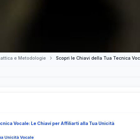
attica e Metodologie
Scopri le Chiavi della Tua Tecnica Vo
nica Vocale: Le Chiavi per Affiliarti alla Tua Unicità
ua Unicità Vocale