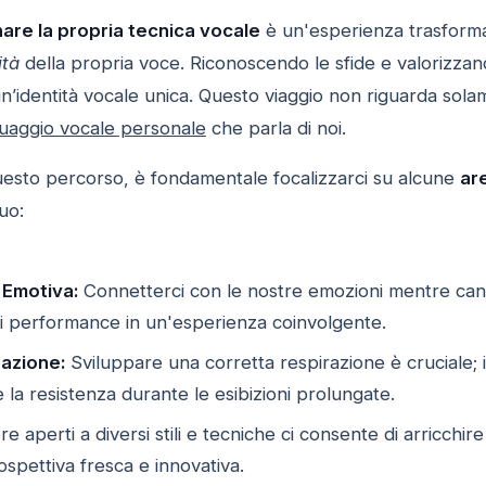
nare la propria tecnica vocale
è un'esperienza trasforma
ità
della propria voce. Riconoscendo le sfide e valorizzando
 un’identità vocale unica. Questo viaggio non riguarda so
guaggio vocale personale
che parla di noi.
esto percorso, è fondamentale focalizzarci su alcune
ar
uo:
Emotiva:
Connetterci con le nostre emozioni mentre cant
 performance in un'esperienza coinvolgente.
razione:
Sviluppare una corretta respirazione è cruciale; 
 la resistenza durante le esibizioni prolungate.
e aperti a diversi stili e tecniche ci consente di arricchir
spettiva fresca e innovativa.