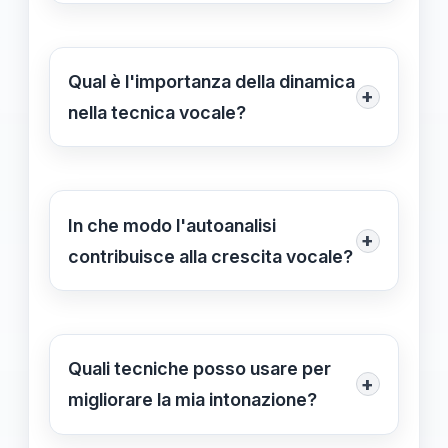
Il controllo del respiro è fondamentale
elementi essenziali per una
per sostenere note lunghe e garantire
performance di successo.
stabilità e chiarezza nel suono,
Qual è l'importanza della dinamica
+
contribuendo a una performance
nella tecnica vocale?
vocale più potente e controllata.
La dinamica consente di variare il
volume e l'intensità del canto,
creando una maggiore espressività e
In che modo l'autoanalisi
+
aiutando a trasmettere emozioni
contribuisce alla crescita vocale?
attraverso la voce, rendendo così
L'autoanalisi, attraverso la
ogni performance più coinvolgente.
registrazione e l'ascolto delle
performance, permette di identificare
Quali tecniche posso usare per
+
i punti di forza e le aree di
migliorare la mia intonazione?
miglioramento, promuovendo così la
Esercizi di scala, cantare insieme a