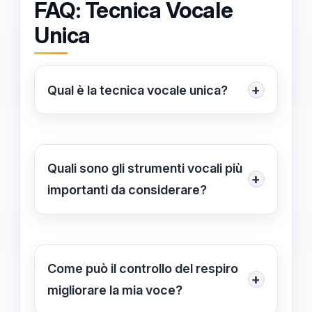
FAQ: Tecnica Vocale
Unica
+
Qual è la tecnica vocale unica?
La tecnica vocale unica si riferisce
all'approccio personalizzato che un
artista sviluppa per esprimere la
Quali sono gli strumenti vocali più
+
propria unicità attraverso la voce,
importanti da considerare?
integrando strumenti e pratiche
Gli strumenti vocali più importanti
specifiche che migliorano le abilità
includono il controllo della
vocali.
respirazione, la gestione delle
Come può il controllo del respiro
+
dinamiche vocali, e lo sviluppo di
migliorare la mia voce?
un'intonazione personale, tutti