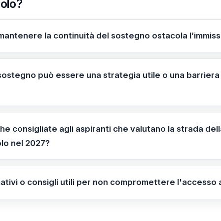
uolo?
 mantenere la continuità del sostegno ostacola l’immiss
’immissione in ruolo precede la supplenza e la continuità 
 proroghe o ritardi regionali.
 sostegno può essere una strategia utile o una barriera 
rategia utile per mantenere occupazione e competenze nel
 tempi di chiamata in alcuni contesti regionali (28/05/2026
iche consigliate agli aspiranti che valutano la strada d
olo nel 2027?
rificare bandi e posizioni aperte per l’immissione in ruol
diata al dirigente scolastico e al referente del personale,
mativi o consigli utili per non compromettere l'accesso
te.
l’immissione in ruolo resta la meta prioritaria e la continui
a regione, quindi è essenziale verificare bandi e tempi con