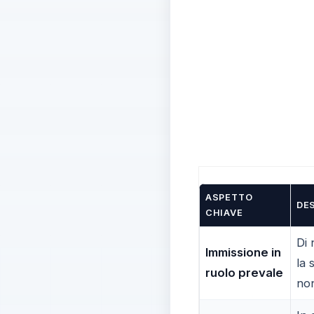
ASPETTO
DE
CHIAVE
Di 
Immissione in
la 
ruolo prevale
non