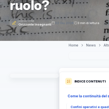
ruolo?
REDAZIONE
02 Giu 2026
3 min di lettura
Orizzonte Insegnanti
Home
News
Al
INDICE CONTENUTI
Come la continuità del 
Confini operativi e qua