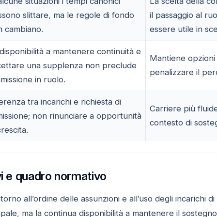
alcune situazioni i tempi canonici
La scelta della co
sono slittare, ma le regole di fondo
il passaggio al ru
n cambiano.
essere utile in sc
disponibilità a mantenere continuità e
Mantiene opzioni
cettare una supplenza non preclude
penalizzare il per
mmissione in ruolo.
renza tra incarichi e richiesta di
Carriere più fluid
issione; non rinunciare a opportunità
contesto di soste
crescita.
vi e quadro normativo
orno all’ordine delle assunzioni e all’uso degli incarichi d
ipale, ma la continua disponibilità a mantenere il sostegn