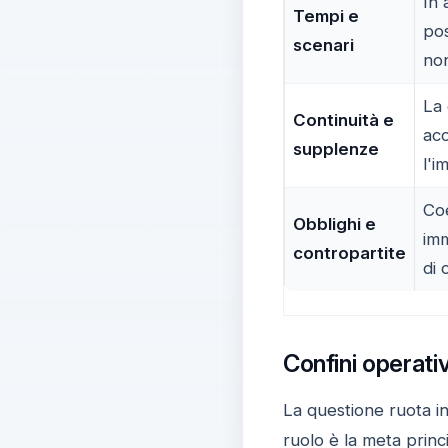
In 
Tempi e
pos
scenari
no
La 
Continuità e
ac
supplenze
l'i
Coe
Obblighi e
imm
contropartite
di 
Confini operati
La questione ruota int
ruolo è la meta princ