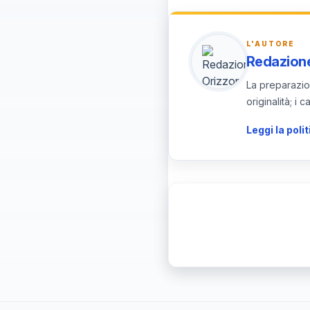
può richiedere cons
L'AUTORE
Redazione
La preparazion
originalità; i
Leggi la polit