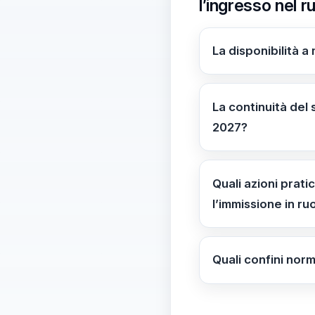
l’ingresso nel r
La disponibilità a
In generale, no: l
Eccezioni possibili:
La continuità del
2027?
Può essere una st
ma può influire sui
Quali azioni prat
l’immissione in ru
Azioni pratiche: ve
disponibilità imme
Quali confini nor
scadenze e chiama
In linea generale, 
variare da regione 