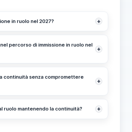
+
ione in ruolo nel 2027?
non ne impedisce il passaggio (28/05/2026).
nel percorso di immissione in ruolo nel
+
 sostegno; non ostacola l’accesso al ruolo,
).
ella continuità senza compromettere
+
o e per incarichi di sostegno. Comunicare
 specificando sedi e preferenze. Monitorare
+
 al ruolo mantenendo la continuità?
tà non vieta il passaggio; l’applicazione può
 il dirigente scolastico. L’interpretazione