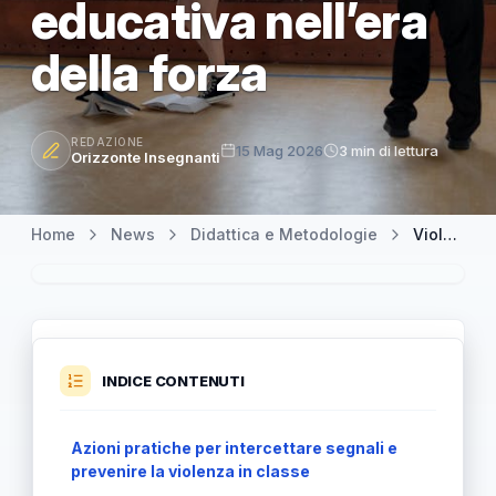
educativa nell’era
della forza
REDAZIONE
15 Mag 2026
3 min di lettura
Orizzonte Insegnanti
Home
News
Didattica e Metodologie
Violenza giovanile in aumento: la scuola al centro di una risposta educativa nell’era della forza
INDICE CONTENUTI
Azioni pratiche per intercettare segnali e
prevenire la violenza in classe