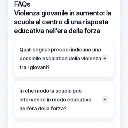
FAQs
Violenza giovanile in aumento: la
scuola al centro di una risposta
educativa nell’era della forza
Quali segnali precoci indicano una
+
possibile escalation della violenza
tra i giovani?
Segnali precoci: cambiamenti
comportamentali, isolamento, litigi
In che modo la scuola può
frequenti e consumo eccessivo di
+
intervenire in modo educativo
alcol o droghe. Rileva e documenta
nell’era della forza?
questi segnali nel diario di bordo e
Intervenire con equilibrio tra controllo
attiva protocolli di gestione della