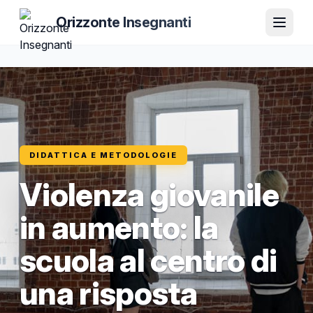
Orizzonte Insegnanti
DIDATTICA E METODOLOGIE
Violenza giovanile
in aumento: la
scuola al centro di
una risposta