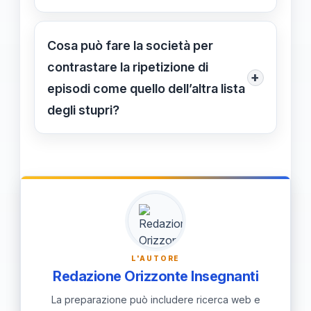
pari opportunità.
Le campagne sono utili, ma devono
essere affiancate da interventi
Cosa può fare la società per
concreti e programmi curriculari
contrastare la ripetizione di
+
strutturati per cambiare davvero le
episodi come quello dell’altra lista
mentalità.
degli stupri?
È fondamentale promuovere una
cultura di rispetto e uguaglianza
attraverso campagne educative,
coinvolgendo anche famiglie e
comunità locali.
L'AUTORE
Redazione Orizzonte Insegnanti
La preparazione può includere ricerca web e