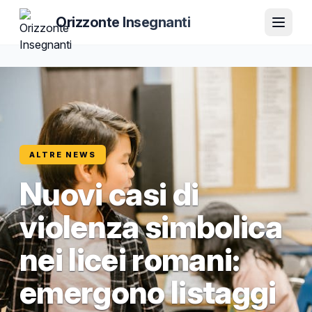
Orizzonte Insegnanti
ALTRE NEWS
Nuovi casi di
violenza simbolica
nei licei romani:
emergono listaggi