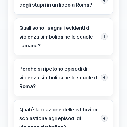
+
degli stupri in un liceo a Roma?
Si è verificato un episodio di violenza
simbolica in cui sono state scritte
Quali sono i segnali evidenti di
riferimenti offensivi e liste
+
violenza simbolica nelle scuole
denigratorie contro le studentesse,
romane?
ripetendo un episodio già avvenuto in
Ingressi di liste offensive, insulti
passato.
pubblici e riferimenti sessisti sui muri
Perché si ripetono episodi di
o sui bagni, che mirano a umiliare e
+
violenza simbolica nelle scuole di
discriminare le studentesse.
Roma?
Resta radicata una cultura patriarcale
e sessista, spesso alimentata dalla
Qual è la reazione delle istituzioni
mancanza di programmi di
+
scolastiche agli episodi di
educazione di genere e interventi