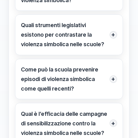
violenza simbolica?
efficaci.
Le istituzioni hanno condannato gli
episodi, avviato indagini e promosso
Quali strumenti legislativi
iniziative di formazione, ma la
+
esistono per contrastare la
rilevanza di interventi più mirati è
violenza simbolica nelle scuole?
ancora evidenziata.
La legge 119/2013 sulla prevenzione e
il contrasto alla violenza di genere,
Come può la scuola prevenire
insieme a bandi nazionali e regionali,
+
episodi di violenza simbolica
forniscono risorse e strumenti di
come quelli recenti?
intervento.
Implementando programmi di
sensibilizzazione, educazione di
Qual è l’efficacia delle campagne
genere e formazione specifica per
+
di sensibilizzazione contro la
docenti, per promuovere rispetto e
violenza simbolica nelle scuole?