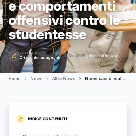
e comportamenti
offensivi contro le
studentesse
REDAZIONE
11 Dic 2025
8 min di lettura
Orizzonte Insegnanti
Home
News
Altre News
Nuovi casi di violenza simbolica nei licei romani: emergono listaggi e comportamenti offensivi contro le studentesse
INDICE CONTENUTI