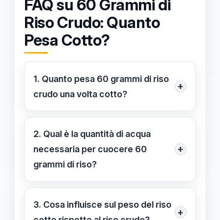
FAQ su 60 Grammi di
Riso Crudo: Quanto
Pesa Cotto?
1. Quanto pesa 60 grammi di riso
+
crudo una volta cotto?
Generalmente, 60 grammi di riso
crudo pesano tra 160 e 180 grammi
2. Qual è la quantità di acqua
una volta cotto, in base al tipo di riso
+
necessaria per cuocere 60
e alla quantità di acqua utilizzata.
grammi di riso?
Per cuocere 60 grammi di riso, si
consiglia di utilizzare circa 120-180 ml
3. Cosa influisce sul peso del riso
+
di acqua, a seconda della varietà
cotto rispetto al riso crudo?