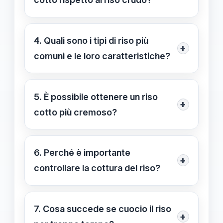
scelta.
Il peso del riso cotto è influenzato dal
tipo di riso, dalla quantità di acqua
4. Quali sono i tipi di riso più
+
assorbita e dal tempo di cottura.
comuni e le loro caratteristiche?
I più comuni sono il riso Arborio,
utilizzato per il risotto, e il riso
5. È possibile ottenere un riso
+
Basmati, che risulta asciutto e
cotto più cremoso?
separato una volta cotto.
Sì, utilizzando varietà di riso come
l'Arborio e un rapporto maggiore di
6. Perché è importante
+
acqua, si può ottenere un riso cotto
controllare la cottura del riso?
più cremoso.
Controllare la cottura è essenziale per
evitare di avere un riso troppo scotto
7. Cosa succede se cuocio il riso
+
o poco cotto, garantendo la giusta