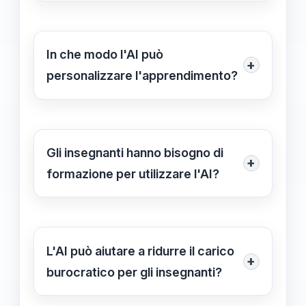
I principali rischi includono la
loro aree di forza e di miglioramento.
protezione dei dati degli studenti, la
privacy e l'uso di algoritmi
In che modo l'AI può
+
discriminatori. È fondamentale che le
personalizzare l'apprendimento?
scuole implementino politiche
Le piattaforme AI possono analizzare
rigorose per gestire queste
le prestazioni degli studenti nel tempo
preoccupazioni.
e adattare i materiali di
Gli insegnanti hanno bisogno di
+
apprendimento in base alle loro
formazione per utilizzare l'AI?
esigenze specifiche, creando percorsi
Sì, è cruciale che gli insegnanti
educativi su misura.
ricevano una formazione adeguata
per utilizzare efficacemente le
L'AI può aiutare a ridurre il carico
+
tecnologie AI, comprendendo sia le
burocratico per gli insegnanti?
metodologie pedagogiche che gli
Sì, grazie all'automazione di compiti