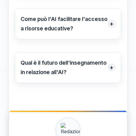
aspetti tecnici degli strumenti.
come la registrazione delle presenze
e la valutazione, gli insegnanti
Come può l'AI facilitare l'accesso
+
possono risparmiare tempo e
a risorse educative?
dedicarsi alla didattica e alla
L'AI permette agli insegnanti di
relazione con gli studenti.
accedere a un vasto archivio di
risorse online, facilitando
Qual è il futuro dell'insegnamento
+
l'integrazione di contenuti globali nel
in relazione all'AI?
curriculum e arricchendo l'esperienza
Il futuro dell'insegnamento prevede
educativa.
un approccio ibrido, in cui l'AI
supporta gli insegnanti, permettendo
di creare ambienti di apprendimento
personalizzati e più coinvolgenti,
mantenendo il docente nelle sue