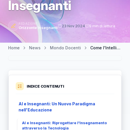
Insegnanti
REDAZIONE
23 Nov 2024
9 min di lettura
Orizzonte Insegnanti
Home
News
Mondo Docenti
Come l'Intelligenza Artificiale Sta Trasformando il Ruolo degli Insegnanti
INDICE CONTENUTI
AI e Insegnanti: Un Nuovo Paradigma
nell'Educazione
AI e Insegnanti: Riprogettare l'Insegnamento
attraverso la Tecnologia