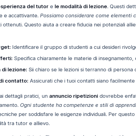
esperienza del tutor
e
le modalità di lezione
. Questi det
e e accattivante.
Possiamo considerare come elementi cr
i ottenuti. Questo aiuta a creare fiducia nei potenziali allie
rget:
Identificare il gruppo di studenti a cui desideri rivol
ferti:
Specifica chiaramente le materie di insegnamento, c
 di lezione:
Sii chiaro se le lezioni si terranno di persona 
di contatto:
Assicurati che i tuoi contatti siano facilmente 
ai dettagli pratici, un
annuncio ripetizioni
dovrebbe enfati
namento.
Ogni studente ha competenze e stili di apprend
ecniche per soddisfare le esigenze individuali. Per questo 
tà tra tutor e allievo.