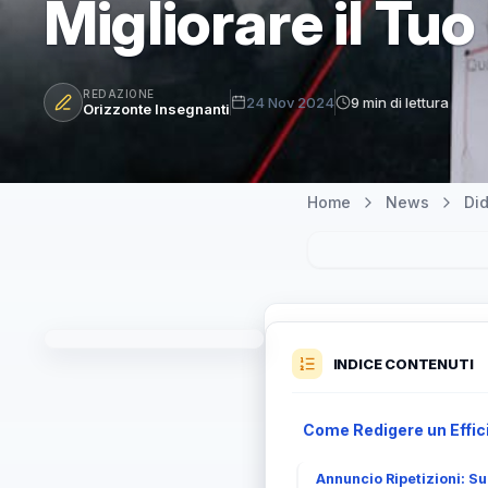
Migliorare il Tu
REDAZIONE
24 Nov 2024
9 min di lettura
Orizzonte Insegnanti
Home
News
Did
INDICE CONTENUTI
Come Redigere un Effic
Annuncio Ripetizioni: S