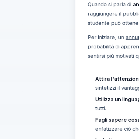
Quando si parla di
an
raggiungere il pubbl
studente può ottener
Per iniziare, un
annun
probabilità di appren
sentirsi più motivati
Attira l'attenzio
sintetizzi il vantag
Utilizza un lingu
tutti.
Fagli sapere cosa
enfatizzare ciò ch