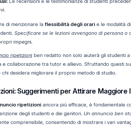
ali:
Le recensioni e le testimonianze di studenti precedent
vi.
are di menzionare la
flessibilità degli orari
e le modalità d
udenti.
Specificare se le lezioni avvengono di persona o 
 propri impegni.
cio ripetizioni
ben redatto non solo aiuterà gli studenti a 
a e collaborazione tra tutor e allievo. Sfruttando questi su
e chi desidera migliorare il proprio metodo di studio.
zioni: Suggerimenti per Attirare Maggiore 
nuncio ripetizioni
ancora più efficace, è fondamentale co
tenzione degli studenti e dei genitori.
Un annuncio ben st
ente comprensibile, consentendo di mostrare i vari vantagg