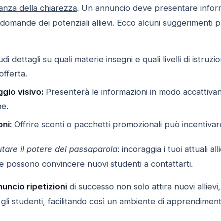
anza della chiarezza
. Un annuncio deve presentare infor
omande dei potenziali allievi. Ecco alcuni suggerimenti pr
di dettagli su quali materie insegni e quali livelli di istru
offerta.
ggio visivo:
Presenterà le informazioni in modo accattivan
ne.
ni:
Offrire sconti o pacchetti promozionali può incentivar
utare il potere del passaparola
: incoraggia i tuoi attuali a
e possono convincere nuovi studenti a contattarti.
uncio ripetizioni
di successo non solo attira nuovi allie
e gli studenti, facilitando così un ambiente di apprendimen