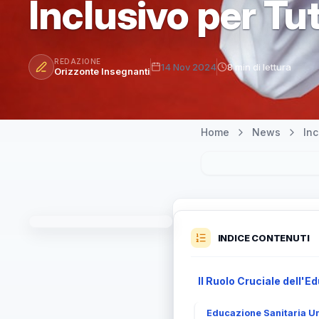
Inclusivo per Tut
REDAZIONE
14 Nov 2024
8 min di lettura
Orizzonte Insegnanti
Home
News
In
INDICE CONTENUTI
Il Ruolo Cruciale dell'E
Educazione Sanitaria Uni