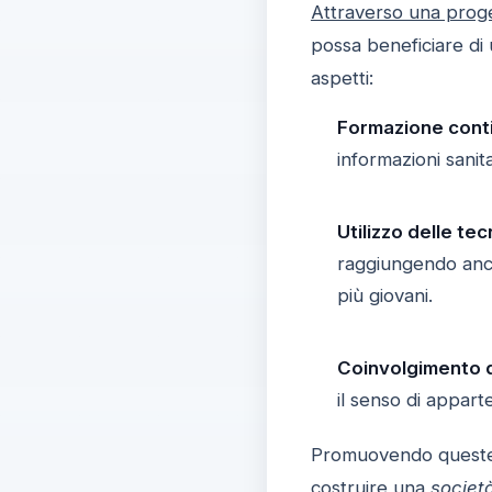
Attraverso una proge
possa beneficiare di 
aspetti:
Formazione contin
informazioni sanit
Utilizzo delle tec
raggiungendo anch
più giovani.
Coinvolgimento d
il senso di appar
Promuovendo ques
costruire una
societ