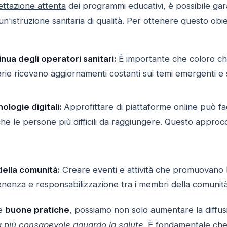
ttazione attenta
dei programmi educativi, è possibile ga
un'istruzione sanitaria di qualità. Per ottenere questo obi
ua degli operatori sanitari:
È importante che coloro che
arie ricevano aggiornamenti costanti sui temi emergenti e su
nologie digitali:
Approfittare di piattaforme online può facil
e le persone più difficili da raggiungere. Questo approcc
ella comunità:
Creare eventi e attività che promuovano l
tenenza e responsabilizzazione tra i membri della comunità
te
buone pratiche
, possiamo non solo aumentare la diffus
à più consapevole riguardo la salute
. È fondamentale che 