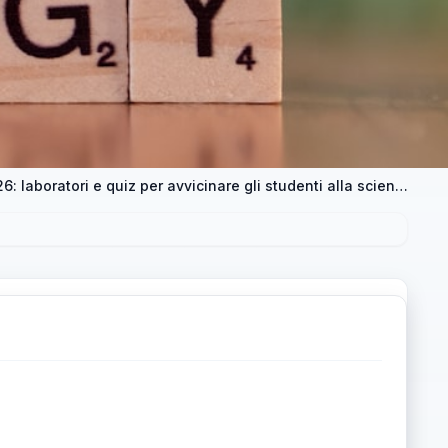
Biologi in piazza il 23 e 24 maggio 2026: laboratori e quiz per avvicinare gli studenti alla scienza della vita