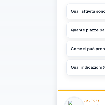
Quali attività son
Laboratori didattici
delle etichette ali
Quante piazze par
Circa 19 città ita
profili social ENPA
Come si può prepa
Consulta il calenda
direzione e i docent
Quali indicazioni 
apprendimento lega
Durante la visita i
discussione sui ri
una scheda di valut
L'AUTORE