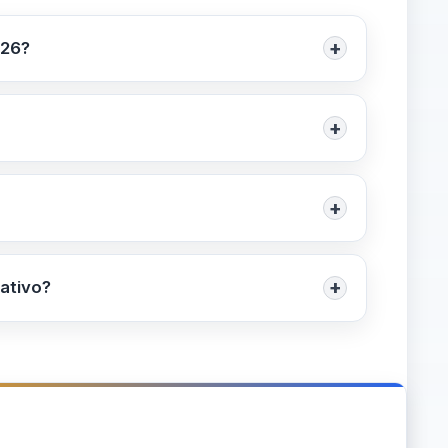
+
026?
o previsti laboratori di istologia e lettura
preventiva.
+
l’elenco aggiornato consulta ENPAB.it o i
+
 pianificare la partecipazione. Coordina con la
orizzazioni e imposta obiettivi di
+
cativo?
servazioni. Al rientro organizza una
 scientifiche e alfabetizzazione sanitaria;
e.