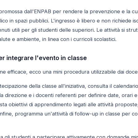
romossa dall'ENPAB per rendere la prevenzione e la cultura
co in spazi pubblici. L'ingresso è libero e non richiede iscri
nuti utili per gli studenti delle superiori. Le attività si str
lute e ambiente, in linea con i curricoli scolastici.
er integrare l'evento in classe
e efficace, ecco una mini procedura utilizzabile dai docen
cipazione della classe all'iniziativa, consulta il calendario
a direzione e i docenti referenti per definire date, orari e l
ta obiettivi di apprendimento legati alle attività proposte
 Infine, programma un'attività di follow-up in classe per c
vita gli studenti a partecipare attivamente con domande mira