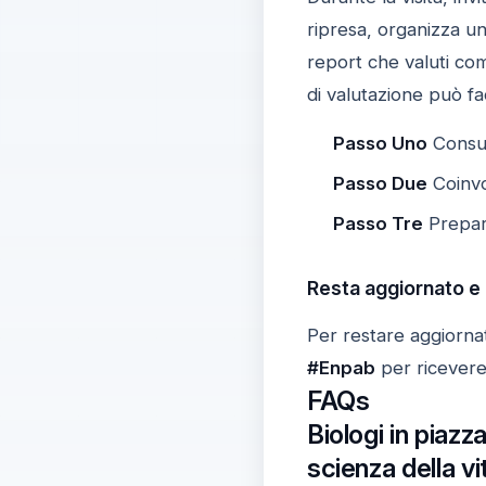
ripresa, organizza un
report che valuti co
di valutazione può fac
Passo Uno
Consult
Passo Due
Coinvol
Passo Tre
Prepara
Resta aggiornato e
Per restare aggiornat
#Enpab
per ricevere
FAQs
Biologi in piazz
scienza della vi