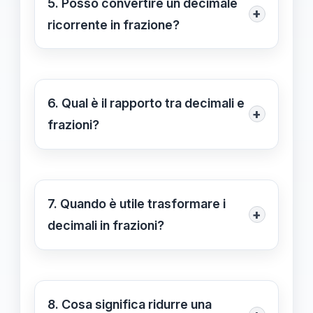
5. Posso convertire un decimale
+
Dividendo entrambi i numeri per 15
ricorrente in frazione?
otteniamo 3/4, che è la forma
Sì, un decimale ricorrente può essere
semplificata.
convertito in frazione utilizzando una
formula specifica. Ad esempio, per
6. Qual è il rapporto tra decimali e
+
0,333..., si può scrivere come 1/3.
frazioni?
I decimali e le frazioni rappresentano
lo stesso concetto di valore
numerico. Ogni decimale può essere
7. Quando è utile trasformare i
+
espresso come frazione e viceversa.
decimali in frazioni?
Trasformare i decimali in frazioni è
utile per facilitare i calcoli matematici,
per comprendere meglio le
8. Cosa significa ridurre una