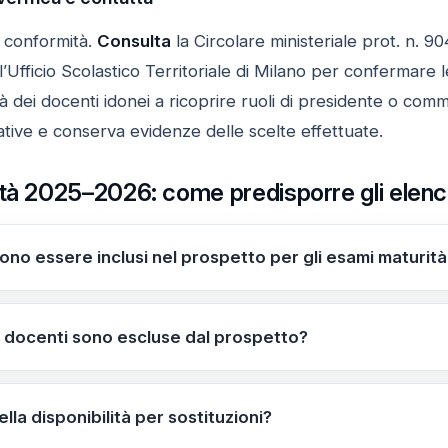
 conformità.
Consulta
la Circolare ministeriale prot. n. 90
l’Ufficio Scolastico Territoriale di Milano per confermare l
lità dei docenti idonei a ricoprire ruoli di presidente o co
tive e conserva evidenze delle scelte effettuate.
ità 2025–2026: come predisporre gli elenc
ono essere inclusi nel prospetto per gli esami maturi
ivi per le classi di concorso indicate nell’allegato 8 – cio
ire chi può ricoprire ruoli di presidente o commissario.
i docenti sono escluse dal prospetto?
92, rapporto di lavoro part-time, docenti di sostegno, ref
plinari. Verificare lo status di ciascun docente prima dell
ella disponibilità per sostituzioni?