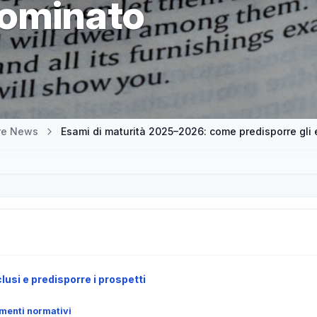
nominato
tre News
Esami di maturità 2025–2026: come predisporre gli
clusi e predisporre i prospetti
imenti normativi