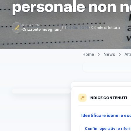
personale non 
REDAZIONE
04 Giu 2026
4 min di lettura
Orizzonte Insegnanti
Home
News
Al
INDICE CONTENUTI
Identificare idonei e es
Confini operativi e rifer