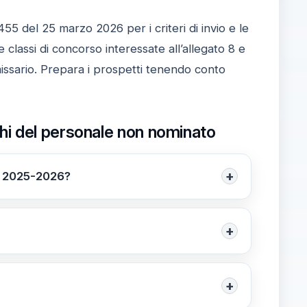
455 del 25 marzo 2026 per i criteri di invio e le
e classi di concorso interessate all’allegato 8 e
mmissario. Prepara i prospetti tenendo conto
hi del personale non nominato
+
tà 2025-2026?
è i docenti non nominati nelle commissioni.
+
erenti del plico telematico e docenti con
a compilazione.
+