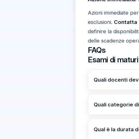
Azioni immediate per
esclusioni.
Contatta
definire la disponibi
delle scadenze opera
FAQs
Esami di matur
Quali docenti dev
Includere i nominat
L’obiettivo è defin
Quali categorie d
Disabilità L.104/19
provvedimenti disci
Qual è la durata d