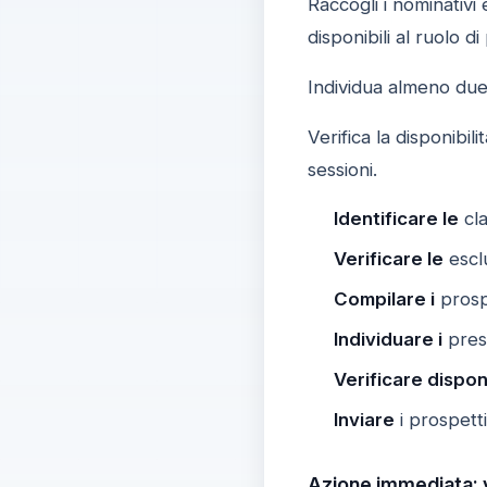
Raccogli i nominativi
disponibili al ruolo d
Individua almeno due 
Verifica la disponibil
sessioni.
Identificare le
cla
Verificare le
escl
Compilare i
prosp
Individuare i
presi
Verificare disponi
Inviare
i prospetti
Azione immediata: v