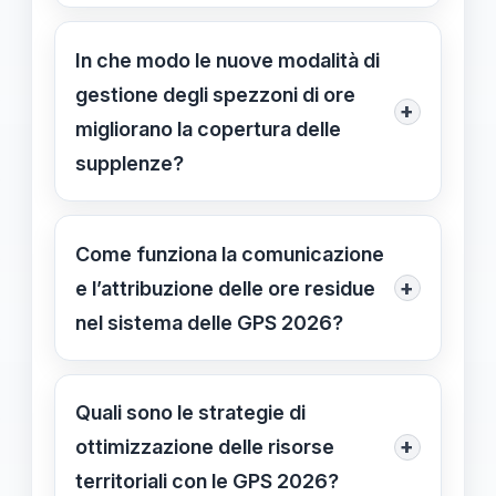
Le GPS 2026 introducono procedure
più trasparenti e flessibili per
In che modo le nuove modalità di
l'assegnazione delle cattedre non
gestione degli spezzoni di ore
+
coperte, favorendo l'utilizzo
migliorano la copertura delle
combinato di spezzoni di ore e un
supplenze?
maggiore coinvolgimento degli attori
Gli spezzoni di ore, spesso non
territoriali per ottimizzare le risorse.
superiori a 6 ore settimanali, verranno
Come funziona la comunicazione
aggregati per formare cattedre più
+
e l’attribuzione delle ore residue
estese, ottimizzando l'impiego dei
nel sistema delle GPS 2026?
docenti e riducendo le frazioni di ore
I dirigenti scolastici comunicano
non coperte.
anticipatamente alle aree territoriali le
Quali sono le strategie di
disponibilità di spezzoni residui, che
+
ottimizzazione delle risorse
vengono poi assegnati attraverso
territoriali con le GPS 2026?