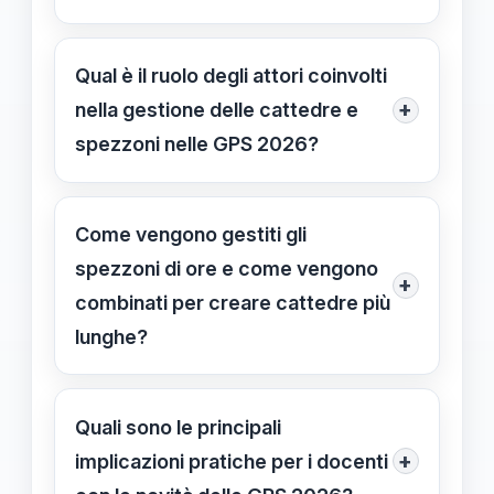
sistemi automatizzati e aggiornamenti
Si prevedono aggregazioni
continui per una distribuzione
strategiche di cattedre coinvolgendo
Qual è il ruolo degli attori coinvolti
efficace.
più scuole e zone, oltre a tecnologie
+
nella gestione delle cattedre e
avanzate di assegnazione
spezzoni nelle GPS 2026?
automatizzata per massimizzare
Oltre ai dirigenti scolastici, sono
l’impiego delle risorse disponibili.
coinvolti gli ambiti territoriali e le
Come vengono gestiti gli
istituzioni scolastiche, che
spezzoni di ore e come vengono
+
collaborano attivamente per
combinati per creare cattedre più
pianificare e comunicare le
lunghe?
assegnazioni in modo più efficiente e
Gli spezzoni, generalmente non oltre
trasparente.
6 ore, vengono comunicati in anticipo
Quali sono le principali
e aggregati per formare cattedre più
+
implicazioni pratiche per i docenti
estese, anche coinvolgendo più