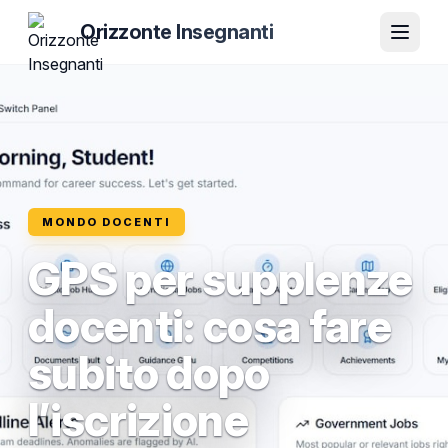
Orizzonte Insegnanti
MONDO DOCENTI
GPS per supplenze
docenti: cosa fare
subito dopo
l’iscrizione