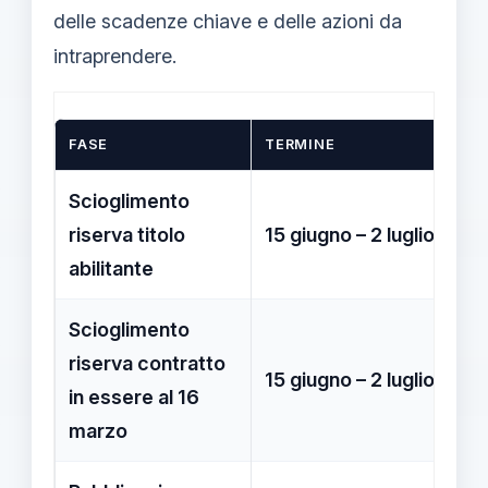
delle scadenze chiave e delle azioni da
intraprendere.
FASE
TERMINE
DE
Scioglimento
Il
riserva titolo
15 giugno – 2 luglio
sc
abilitante
le
Scioglimento
St
riserva contratto
15 giugno – 2 luglio
ul
in essere al 16
Mi
marzo