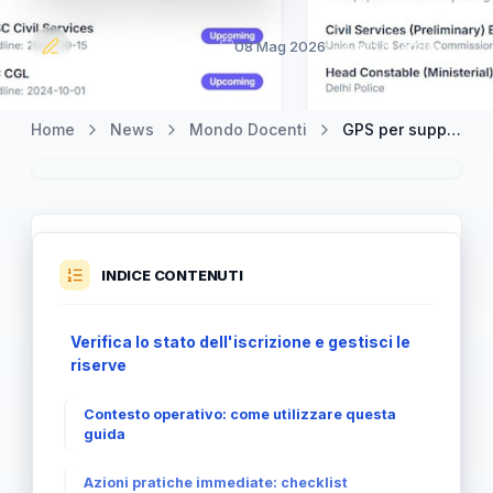
REDAZIONE
08 Mag 2026
4 min di lettura
Orizzonte Insegnanti
Home
News
Mondo Docenti
GPS per supplenze docenti: cosa fare subito dopo l’iscrizione
INDICE CONTENUTI
Verifica lo stato dell'iscrizione e gestisci le
riserve
Contesto operativo: come utilizzare questa
guida
Azioni pratiche immediate: checklist