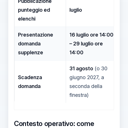
Pubblicazione
Co
punteggio ed
luglio
l’
elenchi
Sc
Presentazione
16 luglio ore 14:00
Pe
domanda
– 29 luglio ore
in
supplenze
14:00
le
31 agosto
(o 30
Te
Scadenza
giugno 2027, a
la
domanda
seconda della
ne
finestra)
Contesto operativo: come