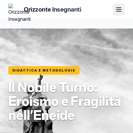
Orizzonte Insegnanti
DIDATTICA E METODOLOGIE
Il Nobile Turno:
Eroismo e Fragilità
nell’Eneide