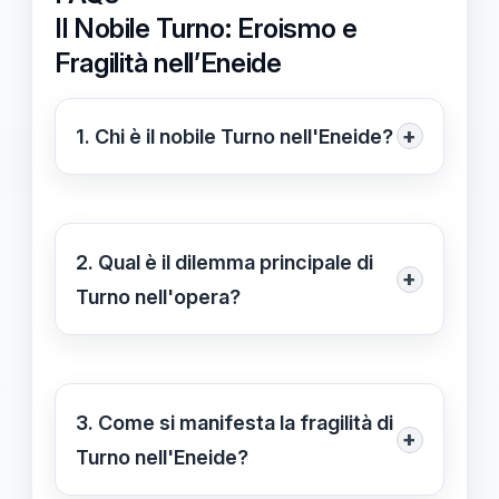
Il Nobile Turno: Eroismo e
Fragilità nell’Eneide
+
1. Chi è il nobile Turno nell'Eneide?
Il nobile Turno è un personaggio
centrale nell'opera di Virgilio,
rappresentando l'eroismo e la fragilità
2. Qual è il dilemma principale di
+
umana. È un antagonista di Enea e
Turno nell'opera?
simboleggia le lotte interiori e le
Il dilemma principale di Turno
complessità emotive che ogni
riguarda il conflitto tra il suo senso
individuo affronta nel perseguire i
del dovere verso il popolo e le sue
3. Come si manifesta la fragilità di
propri ideali.
+
aspirazioni personali. Questo conflitto
Turno nell'Eneide?
interiore influisce sulle sue scelte e