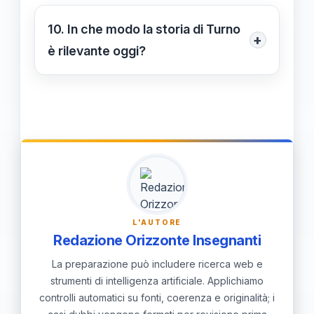
ambizioni personali possano
modi che riflettono l'onore del suo
10. In che modo la storia di Turno
influenzare le decisioni umane.
+
popolo. Questo peso spesso lo porta
è rilevante oggi?
a conflitti interiori e decisioni difficili,
La storia di Turno è rilevante oggi in
rendendo il suo percorso ancora più
quanto riflette le dinamiche moderne
complicato.
di conflitto tra doveri e ambizioni,
oltre a mostrare come la fragilità sia
una parte fondamentale
dell'esperienza umana. Le sfide che
affronta possono risuonare con le
L'AUTORE
lotte quotidiane delle persone nel
Redazione Orizzonte Insegnanti
mondo contemporaneo.
La preparazione può includere ricerca web e
strumenti di intelligenza artificiale. Applichiamo
controlli automatici su fonti, coerenza e originalità; i