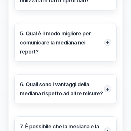
utilizzata in tutti i tipi di dati?
immobiliari, dove la distribuzione può
Sì, la mediana può essere utilizzata
essere molto sbilanciata.
con dati ordinali e quantitativi. Non è
appropriata per dati nominali poiché
5. Qual è il modo migliore per
non ha un ordine intrinseco.
+
comunicare la mediana nei
report?
Quando si comunica la mediana in
report, è utile presentarne anche il
contesto e le altre statistiche come la
6. Quali sono i vantaggi della
+
media e la dispersione, per fornire un
mediana rispetto ad altre misure?
quadro completo della distribuzione
I principali vantaggi della mediana
dei dati.
includono la sua robustezza rispetto a
outlier, la facilità nel calcolo e
7. È possibile che la mediana e la
+