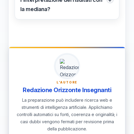
fornendo un'indicazione più chiara
la mediana?
del benessere e delle disuguaglianze
Per migliorare l'interpretazione dei
rispetto alla media.
risultati, è utile presentare la mediana
in congiunzione ad altre misure
statistiche, descrivere la distribuzione
dei dati e contestualizzare i risultati in
base all'ambito specifico di analisi.
L'AUTORE
Redazione Orizzonte Insegnanti
La preparazione può includere ricerca web e
strumenti di intelligenza artificiale. Applichiamo
controlli automatici su fonti, coerenza e originalità; i
casi dubbi vengono fermati per revisione prima
della pubblicazione.