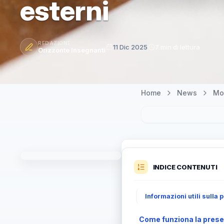
esterni
REDAZIONE
11 Dic 2025
7 min di lettura
Orizzonte Insegnanti
Home
News
Mo
INDICE CONTENUTI
Informazioni utili sull
Come funziona la presen