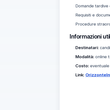
Domande tardive d
Requisiti e docume
Procedure straordi
Informazioni ut
Destinatari:
candi
Modalità:
online t
Costo:
eventuale t
Link:
OrizzonteIn