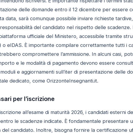
intendono iscriversi. È importante rispettare i termini stabi
zione delle domande entro il 12 dicembre per essere conside
 data, sarà comunque possibile inviare richieste tardive,
i responsabilità del candidato nel rispetto delle scadenze
piattaforma ufficiale del Ministero, accessibile tramite str
a) o eIDAS. È importante compilare correttamente tutti i cam
otrebbero compromettere l’ammissione. In alcuni casi, pot
 importo e le modalità di pagamento devono essere consultati
i, moduli e aggiornamenti sull’iter di presentazione delle 
 portale dedicato, come OrizzonteInsegnanti.it.
ri per l’iscrizione
crizione all’esame di maturità 2026, i candidati esterni de
entro le scadenze indicate. È fondamentale presentare un 
 del candidato. Inoltre, bisogna fornire la certificazione uf