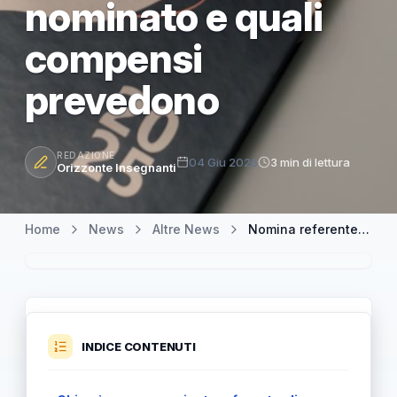
nominato e quali
compensi
prevedono
REDAZIONE
04 Giu 2026
3 min di lettura
Orizzonte Insegnanti
Home
News
Altre News
Nomina referente plico telematico entro il 6 giugno: chi può essere nominato e quali compensi prevedono
INDICE CONTENUTI