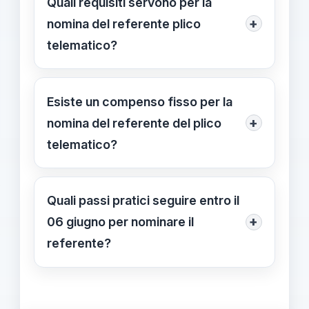
Quali requisiti servono per la
con competenze accertate,
+
nomina del referente plico
Animatore digitale, ATA o DSGA. La
telematico?
scadenza per l’esame 2025/26 è
Contratto di lavoro a tempo
entro il 06/06/2025.
indeterminato o annuale; non aver
Esiste un compenso fisso per la
ricoperto nomina in qualità di
+
nomina del referente del plico
Presidente o commissario esterno in
telematico?
altra scuola; competenze
Non esiste un compenso nazionale
informatiche di base.
fisso; eventuali riconoscimenti
Quali passi pratici seguire entro il
economici possono essere stabiliti
+
06 giugno per nominare il
dall’istituzione tramite FMOF o
referente?
contrattazione integrativa.
Seguire la checklist: verificare i
requisiti contrattuali, identificare