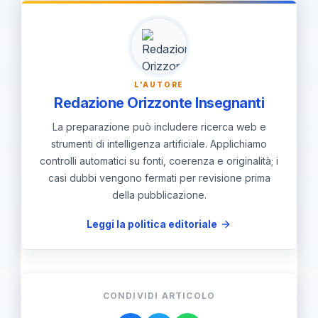
candidati idonei tra docenti,
Animatore digitale, ATA o DSGA,
preparare la nomina e verbalizzare,
comunicare agli interessati e al
L'AUTORE
consiglio di istituto, verificare i
Redazione Orizzonte Insegnanti
compensi tramite FMOF o
La preparazione può includere ricerca web e
contrattazione integrativa.
strumenti di intelligenza artificiale. Applichiamo
controlli automatici su fonti, coerenza e originalità; i
casi dubbi vengono fermati per revisione prima
della pubblicazione.
Leggi la politica editoriale
CONDIVIDI ARTICOLO