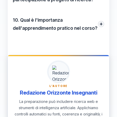
necessari per affrontare le sfide future.
Sì, gli studenti possono partecipare a
progetti di ricerca innovativi, applicando le
10. Qual è l'importanza
+
loro conoscenze a problemi attuali e
dell'apprendimento pratico nel corso?
contribuendo attivamente al progresso
L'apprendimento pratico è fondamentale
della disciplina.
per collegare la teoria con le situazioni
reali, preparando gli studenti a entrare nel
mondo del lavoro con competenze e
fiducia.
L'AUTORE
Redazione Orizzonte Insegnanti
La preparazione può includere ricerca web e
strumenti di intelligenza artificiale. Applichiamo
controlli automatici su fonti, coerenza e originalità; i