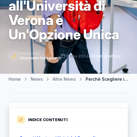
all'Università di
Verona è
Un'Opzione Unica
REDAZIONE
16 Nov 2024
9 min di lettura
Orizzonte Insegnanti
Home
News
Altre News
Perché Scegliere il Corso di Matematica Applicata all'Università di Verona è Un'Opzione Unica
INDICE CONTENUTI