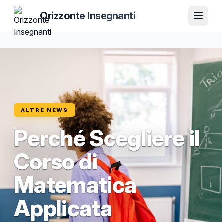
Orizzonte Insegnanti
ALTRE NEWS
Perché Scegliere il
Corso di
Matematica
Applicata