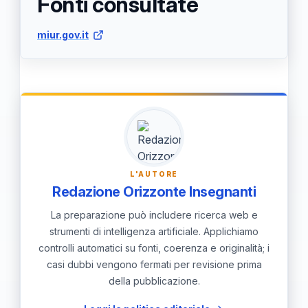
Fonti consultate
trasparenza nel processo di
assegnazione, per garantire equità e
miur.gov.it
meritocrazia nel reclutamento.
L'AUTORE
Redazione Orizzonte Insegnanti
La preparazione può includere ricerca web e
strumenti di intelligenza artificiale. Applichiamo
controlli automatici su fonti, coerenza e originalità; i
casi dubbi vengono fermati per revisione prima
della pubblicazione.