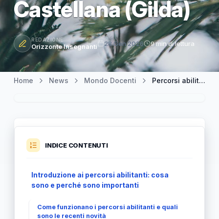
Castellana (Gilda)
REDAZIONE
28 Gen 2026
9 min di lettura
Orizzonte Insegnanti
Home
News
Mondo Docenti
Percorsi abilitanti: un richiamo alla vergogna italiana secondo Castellana (Gilda)
INDICE CONTENUTI
Introduzione ai percorsi abilitanti: cosa
sono e perché sono importanti
Come funzionano i percorsi abilitanti e quali
sono le recenti novità