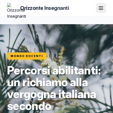
Orizzonte Insegnanti
MONDO DOCENTI
Percorsi abilitanti:
un richiamo alla
vergogna italiana
secondo