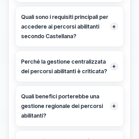
Castellana suggerisce di affidare la
gestione dei posti agli Uffici
Quali sono i requisiti principali per
Scolastici Regionali per favorire una
+
accedere ai percorsi abilitanti
distribuzione più equa e rispondente
secondo Castellana?
alle esigenze territoriali.
È richiesta una laurea pertinente alla
classe di concorso, l’abilitazione
Perché la gestione centralizzata
+
all’insegnamento e, in alcuni casi,
dei percorsi abilitanti è criticata?
esperienza pregressa nel settore
Perché crea disparità di
scolastico.
assegnazione posti, favorisce
Quali benefici porterebbe una
favoritismi e limita l’equità di accesso,
+
gestione regionale dei percorsi
come denunciato da Castellana e da
abilitanti?
altri rappresentanti sindacali.
Una gestione regionale favorirebbe
una distribuzione più equa dei posti,