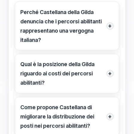
Perché Castellana della Gilda
denuncia che i percorsi abilitanti
+
rappresentano una vergogna
italiana?
Castellana denuncia che molti
aspiranti insegnanti sono costretti a
Qual è la posizione della Gilda
pagare di tasca propria per accedere
+
riguardo ai costi dei percorsi
ai percorsi, evidenziando una
abilitanti?
gestione centralizzata ingiusta e
La Gilda chiede che i percorsi siano
disparità territoriali che riflettono una
gratuiti o comunque a carico delle
Come propone Castellana di
vergogna italiana nel settore scuola.
istituzioni regionali, per garantire
+
migliorare la distribuzione dei
equità e accesso aperto a tutti, senza
posti nei percorsi abilitanti?
barriere economiche.