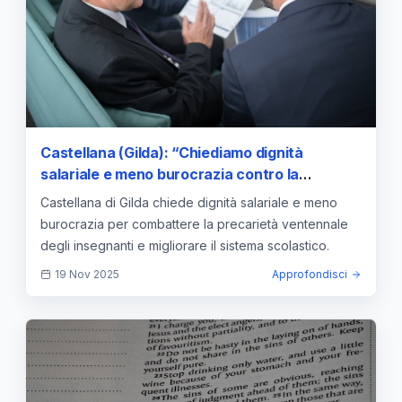
Castellana (Gilda): “Chiediamo dignità
salariale e meno burocrazia contro la
precarietà ventennale” — approfondimento e
Castellana di Gilda chiede dignità salariale e meno
guida
burocrazia per combattere la precarietà ventennale
degli insegnanti e migliorare il sistema scolastico.
19 Nov 2025
Approfondisci