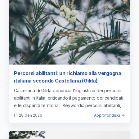
Percorsi abilitanti: un richiamo alla vergogna
italiana secondo Castellana (Gilda)
Castellana di Gilda denuncia l'ingiustizia dei percorsi
abilitanti in Italia, criticando il pagamento dei candidati
e le disparità territoriali. Keywords: percorsi abilitanti,
Castellana Gilda, formazione insegnanti, disparità
28 Gen 2026
Approfondisci
regionali, sistema scolastico, ingiustizie, formazione
docente, costi, gestione regionale, meritocrazia