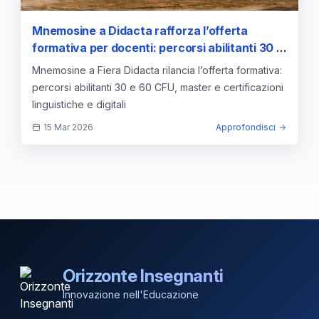
Mnemosine a Didacta rafforza l’offerta
formativa per docenti: percorsi abilitanti 30 e
60 CFU, master e certificazioni linguistiche e
Mnemosine a Fiera Didacta rilancia l’offerta formativa:
informatiche
percorsi abilitanti 30 e 60 CFU, master e certificazioni
linguistiche e digitali
15 Mar 2026
Approfondisci
Orizzonte Insegnanti
Innovazione nell'Educazione