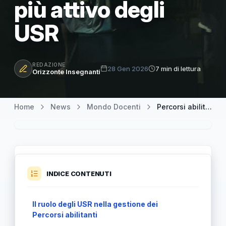
più attivo degli
USR
REDAZIONE
28 Gen 2026
7 min di lettura
Orizzonte Insegnanti
Home
News
Mondo Docenti
Percorsi abilitanti in Italia: la richiesta di Castellana (Gilda) di un ruolo più attivo degli USR
INDICE CONTENUTI
Il ruolo degli USR nella gestione dei
Percorsi abilitanti