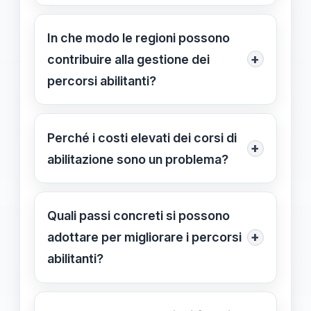
Università e scuole collaborano
offrendo formazione specializzata,
In che modo le regioni possono
supervisione e adattamento dei
+
contribuire alla gestione dei
percorsi alle esigenze locali, creando
percorsi abilitanti?
un sistema integrato e più robusto.
Le regioni, tramite gli USR, possono
garantire una distribuzione equilibrata
Perché i costi elevati dei corsi di
+
dei posti, gestire trasparenza nelle
abilitazione sono un problema?
iscrizioni e adattare i programmi alle
I costi elevati frenano molte
specificità territoriali.
candidature, creando barriere
Quali passi concreti si possono
economiche che riducono
+
adottare per migliorare i percorsi
l'accessibilità e contribuiscono alle
abilitanti?
disparità nel sistema di abilitazione.
Implementare una gestione più
decentralizzata, rendere i percorsi