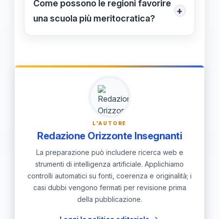
Come possono le regioni favorire
+
gratuiti o a costi contenuti e
una scuola più meritocratica?
coinvolgere maggiormente gli USR
Attraverso la distribuzione
nella pianificazione e organizzazione.
trasparente dei posti, la gestione
equilibrata delle iscrizioni e
l'eliminazione delle barriere
economiche, favorendo l’accesso
meritocratico e uguale per tutti.
L'AUTORE
Redazione Orizzonte Insegnanti
La preparazione può includere ricerca web e
strumenti di intelligenza artificiale. Applichiamo
controlli automatici su fonti, coerenza e originalità; i
casi dubbi vengono fermati per revisione prima
della pubblicazione.