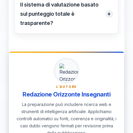
competenze attraverso risposte
Il sistema di valutazione basato
multiple, senza penalizzazioni per
+
sul punteggio totale è
risposte errate o omesse, e con un
trasparente?
punteggio totale che determina la
Sì, perché permette di valutare l’intero
posizione in graduatoria.
percorso formativo senza soglie di
superamento, rendendo la procedura
obiettiva e meritocratica.
L'AUTORE
Redazione Orizzonte Insegnanti
La preparazione può includere ricerca web e
strumenti di intelligenza artificiale. Applichiamo
controlli automatici su fonti, coerenza e originalità; i
casi dubbi vengono fermati per revisione prima
della pubblicazione.