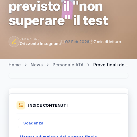
previsto il "non
superare" il test
REDAZIONE
02 Feb 2026
7 min di lettura
Orizzonte Insegnanti
Home
News
Personale ATA
Prove finali delle posizioni economiche ATA: perché non è previsto il "non superare" il test
INDICE CONTENUTI
Scadenza: