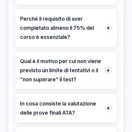
Perché rappresenta l’unico elemento
che determina la posizione definitiva
Perché il requisito di aver
in graduatoria, valorizzando il
+
completato almeno il 75% del
percorso formativo e le competenze
corso è essenziale?
dimostrate.
Garantisce che i candidati abbiano
acquisito una preparazione sufficiente
Qual è il motivo per cui non viene
prima di essere valutati per
+
previsto un limite di tentativi o il
l’attribuzione delle posizioni
“non superare” il test?
economiche.
Per favorire una valutazione unica e
oggettiva, premiando il percorso
In cosa consiste la valutazione
+
formativo e le competenze, senza
delle prove finali ATA?
penalizzare i candidati con limiti o
Consiste nel riscontro oggettivo delle
soglie rigide.