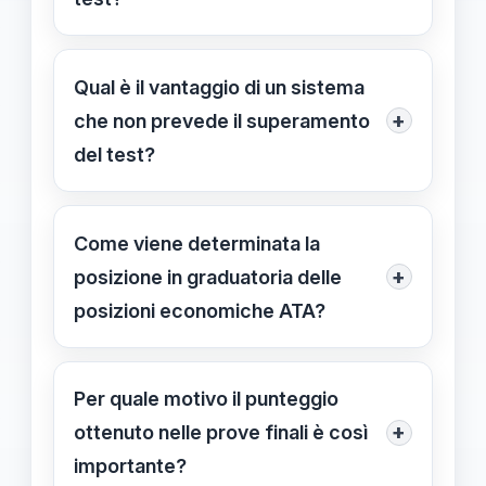
Il sistema si basa su una valutazione
complessiva delle risposte,
Qual è il vantaggio di un sistema
attribuendo un punteggio totale,
+
che non prevede il superamento
senza soglie di superamento, per
del test?
valorizzare l’intero percorso
Permette di valutare equamente tutte
formativo.
le competenze acquisite,
Come viene determinata la
incentivando il miglioramento
+
posizione in graduatoria delle
continuo senza penalizzazioni per
posizioni economiche ATA?
esiti non perfetti.
La posizione viene calcolata in base
al punteggio ottenuto nelle prove
Per quale motivo il punteggio
finali, con l’anzianità di servizio come
+
ottenuto nelle prove finali è così
elemento di parità.
importante?