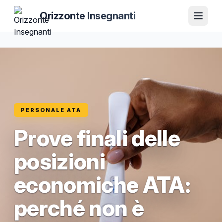
Orizzonte Insegnanti
PERSONALE ATA
Prove finali delle
posizioni
economiche ATA:
perché non è