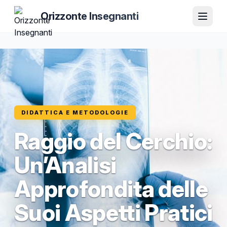
Orizzonte Insegnanti
DIDATTICA E METODOLOGIE
Raggio del Cerchio:
Un’Analisi
Approfondita delle
Suoi Aspetti Pratici