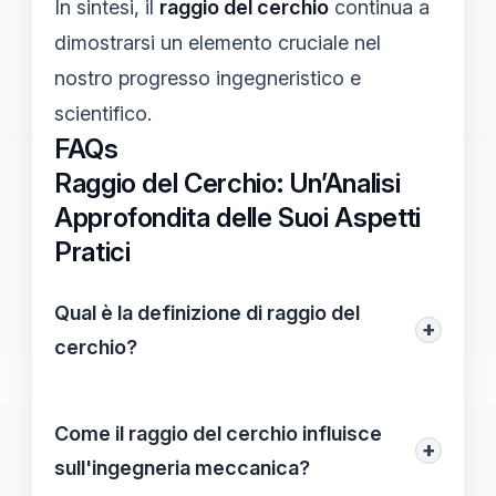
In sintesi, il
raggio del cerchio
continua a
dimostrarsi un elemento cruciale nel
nostro progresso ingegneristico e
scientifico.
FAQs
Raggio del Cerchio: Un’Analisi
Approfondita delle Suoi Aspetti
Pratici
Qual è la definizione di raggio del
+
cerchio?
Il
raggio del cerchio
è la distanza
costante che intercorre tra il centro del
Come il raggio del cerchio influisce
+
cerchio e qualsiasi punto della sua
sull'ingegneria meccanica?