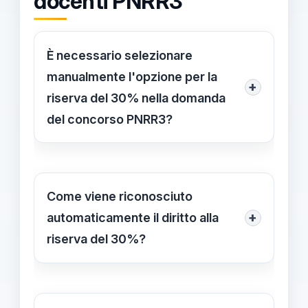
docenti PNRR3
È necessario selezionare
manualmente l'opzione per la
+
riserva del 30% nella domanda
del concorso PNRR3?
No, non è richiesto selezionare
manualmente l'opzione. Durante la
compilazione, il sistema riconosce
Come viene riconosciuto
automaticamente il diritto alla riserva
+
automaticamente il diritto alla
del 30% verificando i requisiti
riserva del 30%?
dichiarati, rendendo superfluo
Il sistema verifica automaticamente,
qualsiasi intervento manuale da parte
durante l'elaborazione delle
del candidato.