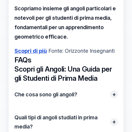
Scopriamo insieme gli angoli particolari e
notevoli per gli studenti di prima media,
fondamentali per un apprendimento
geometrico efficace.
Scopri di più
Fonte: Orizzonte Insegnanti
FAQs
Scopri gli Angoli: Una Guida per
gli Studenti di Prima Media
+
Che cosa sono gli angoli?
Gli angoli sono formati da due linee che si
incontrano in un punto chiamato vertice.
Quali tipi di angoli studiati in prima
+
La loro misura può variare in base
media?