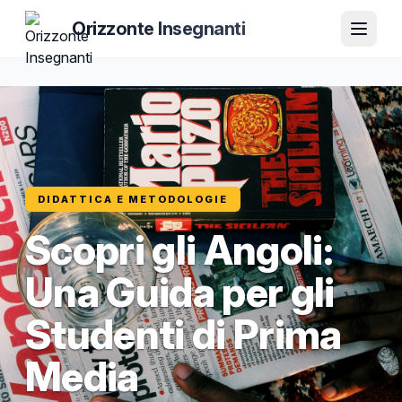
Orizzonte Insegnanti
DIDATTICA E METODOLOGIE
Scopri gli Angoli:
Una Guida per gli
Studenti di Prima
Media