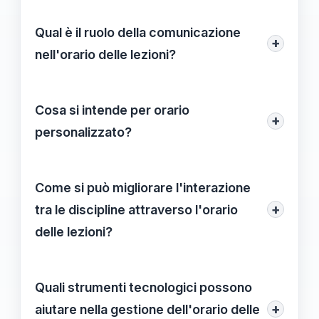
Un approccio proattivo permette di
anticipare le necessità degli studenti e di
Qual è il ruolo della comunicazione
+
apportare modifiche tempestive,
nell'orario delle lezioni?
migliorando la motivazione e il
Una comunicazione chiara e trasparente
coinvolgimento degli alunni.
dell'orario a studenti e famiglie è
Cosa si intende per orario
+
fondamentale per gestire le aspettative e
personalizzato?
facilitare l’adattamento alle variazioni
Un orario personalizzato è progettato
necessarie.
tenendo in considerazione le esigenze e i
Come si può migliorare l'interazione
ritmi di apprendimento individuali degli
+
tra le discipline attraverso l'orario
studenti, supportando al meglio il loro
delle lezioni?
percorso educativo.
Facilitando collegamenti interdisciplinari
attraverso la pianificazione strategica
Quali strumenti tecnologici possono
delle lezioni si possono stimolare interessi
+
aiutare nella gestione dell'orario delle