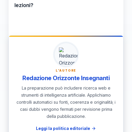
e curiosità, favorendo un apprendimento
lezioni?
più completo e integrato.
App, portali web e altre piattaforme digitali
possono semplificare l'accesso e
l'aggiornamento dell'orario, migliorando la
comunicazione e la gestione delle
informazioni tra docenti, studenti e
famiglie.
L'AUTORE
Redazione Orizzonte Insegnanti
La preparazione può includere ricerca web e
strumenti di intelligenza artificiale. Applichiamo
controlli automatici su fonti, coerenza e originalità; i
casi dubbi vengono fermati per revisione prima
della pubblicazione.
Leggi la politica editoriale