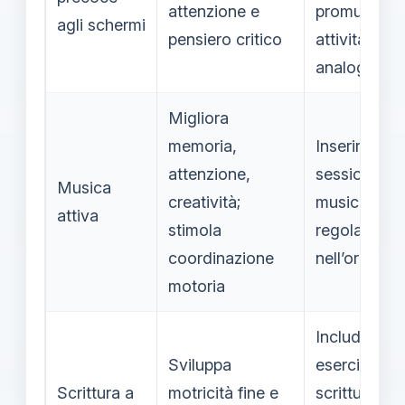
attenzione e
promuovere
agli schermi
pensiero critico
attività
analogiche
Migliora
memoria,
Inserire
attenzione,
sessioni
Musica
creatività;
musicali
attiva
stimola
regolari
coordinazione
nell’orario
motoria
Includere
Sviluppa
esercizi di
Scrittura a
motricità fine e
scrittura a