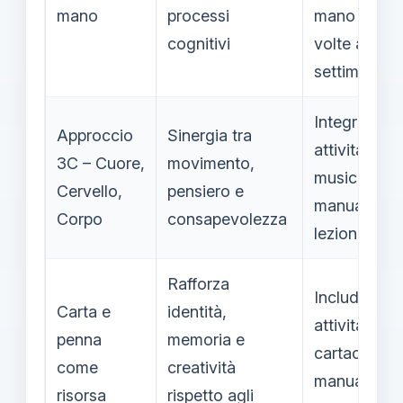
mano
processi
mano 2–3
cognitivi
volte a
settimana
Integrare
Approccio
Sinergia tra
attività
3C – Cuore,
movimento,
musicali e
Cervello,
pensiero e
manuali in
Corpo
consapevolezza
lezioni com
Rafforza
Includere
Carta e
identità,
attività
penna
memoria e
cartacee e
come
creatività
manuali nel
risorsa
rispetto agli