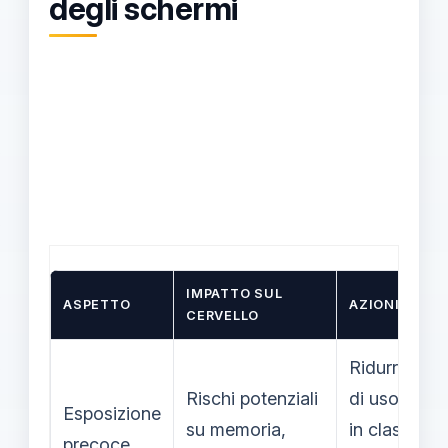
degli schermi
IMPATTO SUL
ASPETTO
AZIONI IN AU
CERVELLO
Ridurre i te
Rischi potenziali
di uso digit
Esposizione
su memoria,
in classe;
precoce