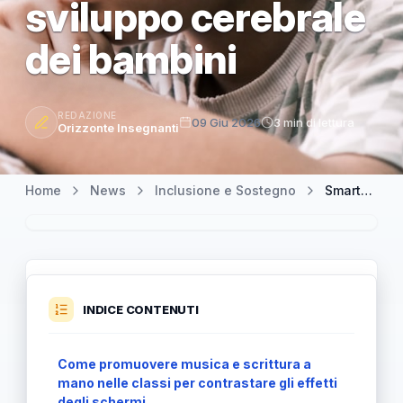
sviluppo cerebrale
dei bambini
REDAZIONE
09 Giu 2026
3 min di lettura
Orizzonte Insegnanti
Home
News
Inclusione e Sostegno
Smartphone e social: musica e scrittura a mano per sostenere lo sviluppo cerebrale dei bambini
INDICE CONTENUTI
Come promuovere musica e scrittura a
mano nelle classi per contrastare gli effetti
degli schermi