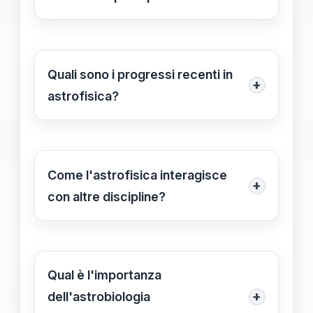
L'astrofisica è la disciplina scientifica
che studia i fenomeni celesti e le
leggi fisiche che governano
Quali sono i progressi recenti in
+
l'universo. I suoi principali ambiti
astrofisica?
includono l'astrofisica teorica,
I recenti progressi in astrofisica
osservativa, astrobiologia e fisica dei
includono l'analisi delle onde
buchi neri.
gravitazionali, l'osservazione di
Come l'astrofisica interagisce
+
galassie lontane e la ricerca di vita
con altre discipline?
extraterrestre grazie a strumenti
L'astrofisica è una disciplina
tecnologici avanzati e metodi
multidisciplinare che integra
innovativi.
conoscenze da fisica, matematica,
Qual è l'importanza
chimica e filosofia. Questa sinergia
+
dell'astrobiologia