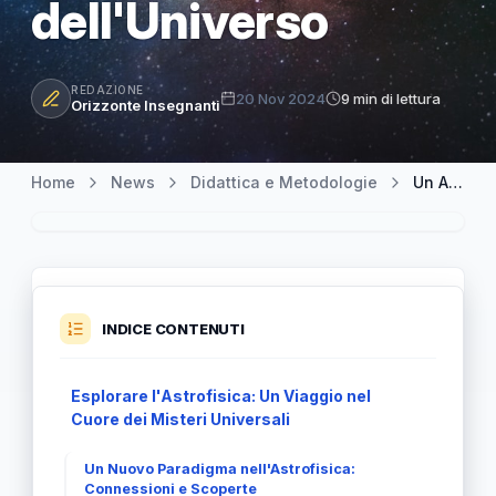
dell'Universo
REDAZIONE
20 Nov 2024
9 min di lettura
Orizzonte Insegnanti
Home
News
Didattica e Metodologie
Un Approccio Unico all'Astrofisica: Scoprire i Segreti dell'Universo
INDICE CONTENUTI
Esplorare l'Astrofisica: Un Viaggio nel
Cuore dei Misteri Universali
Un Nuovo Paradigma nell'Astrofisica:
Connessioni e Scoperte