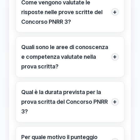
Come vengono valutate le
valutazione e aiutano a garantire
+
risposte nelle prove scritte del
trasparenza e obiettività nel giudizio
Concorso PNRR 3?
delle prove scritte.
Le risposte vengono valutate con 2
punti per ogni risposta corretta, senza
Quali sono le aree di conoscenza
penalizzare le risposte sbagliate o
+
e competenza valutate nella
omesse, per un massimo di 100 punti
prova scritta?
totali.
Le aree principali sono Pedagogico,
Psicopedagogico, Metodologico-
Qual è la durata prevista per la
Didattico, Lingua inglese (livello B2) e
+
prova scritta del Concorso PNRR
Competenze digitali, ognuna con
3?
domande specifiche.
La prova si svolge in un’unica
sessione di 100 minuti, con eventuali
Per quale motivo il punteggio