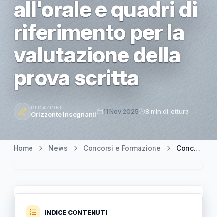
all'orale e quadri di
riferimento per la
valutazione della
prova scritta
REDAZIONE
11 Nov 2025
8 min di lettura
Orizzonte Insegnanti
Home
News
Concorsi e Formazione
Concorso PNRR 3: Punteggio minimo di 70 per l'ammissione all'orale e quadri di riferimento per la valutazione della prova scritta
INDICE CONTENUTI