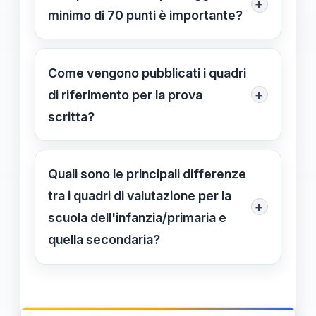
+
estensioni in caso di necessità,
minimo di 70 punti è importante?
secondo quanto previsto dalla
Perché rappresenta la soglia minima
normativa vigente.
per l’accesso alla prova orale,
Come vengono pubblicati i quadri
garantendo che solo i candidati con
+
di riferimento per la prova
una preparazione adeguata avanzino
scritta?
alla fase successiva.
I quadri sono disponibili in formato
digitale sui canali ufficiali del
Quali sono le principali differenze
Ministero e aggiornati
tra i quadri di valutazione per la
+
periodicamente per garantire una
scuola dell'infanzia/primaria e
preparazione accurata.
quella secondaria?
Il quadro per l'infanzia e primaria si
concentra su competenze
pedagogiche e inclusive, mentre