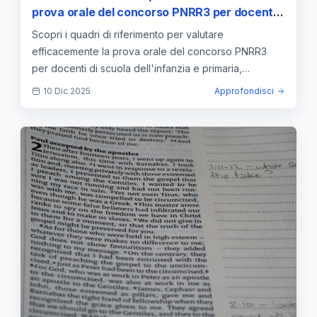
prova orale del concorso PNRR3 per docenti
di scuola dell'infanzia e primaria —
Scopri i quadri di riferimento per valutare
approfondimento e guida
efficacemente la prova orale del concorso PNRR3
per docenti di scuola dell'infanzia e primaria,
strumenti chiave per il successo.
10 Dic 2025
Approfondisci