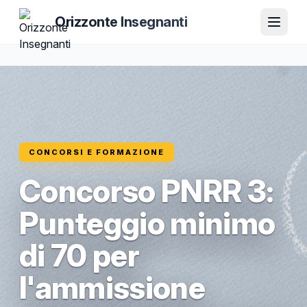
Orizzonte Insegnanti
CONCORSI E FORMAZIONE
Concorso PNRR 3:
Punteggio minimo
di 70 per
l'ammissione